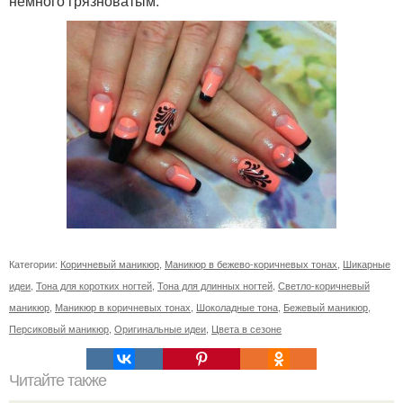
немного грязноватым.
Категории:
Коричневый маникюр
,
Маникюр в бежево-коричневых тонах
,
Шикарные
идеи
,
Тона для коротких ногтей
,
Тона для длинных ногтей
,
Светло-коричневый
маникюр
,
Маникюр в коричневых тонах
,
Шоколадные тона
,
Бежевый маникюр
,
Персиковый маникюр
,
Оригинальные идеи
,
Цвета в сезоне
Читайте также