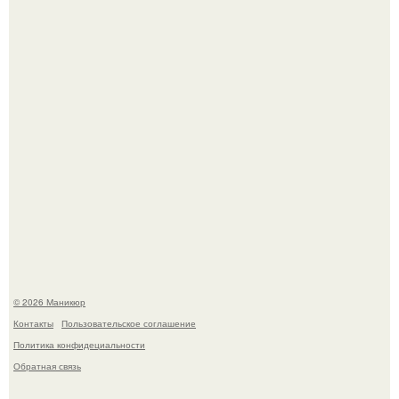
которые выглядят очень просто.
Селена Гомес дала фанатам хоть какой-то повод
успокоиться на фоне всех разговоров о свадьбе Тейлор
свифт.
© 2026 Маникюр
Контакты
Пользовательское соглашение
Политика конфидециальности
Обратная связь