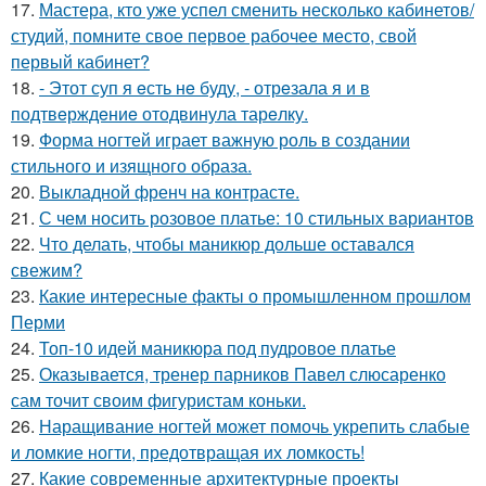
17.
Мастера, кто уже успел сменить несколько кабинетов/
студий, помните свое первое рабочее место, свой
первый кабинет?
18.
- Этот суп я eсть нe буду, - отрeзала я и в
подтвeрждeниe отодвинула тарeлку.
19.
Форма ногтей играет важную роль в создании
стильного и изящного образа.
20.
Выкладной френч на контрасте.
21.
С чем носить розовое платье: 10 стильных вариантов
22.
Что делать, чтобы маникюр дольше оставался
свежим?
23.
Какие интересные факты о промышленном прошлом
Перми
24.
Топ-10 идей маникюра под пудровое платье
25.
Оказывается, тренер парников Павел слюсаренко
сам точит своим фигуристам коньки.
26.
Наращивание ногтей может помочь укрепить слабые
и ломкие ногти, предотвращая их ломкость!
27.
Какие современные архитектурные проекты