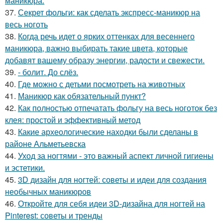
маникюра.
37.
Секрет фольги: как сделать экспресс-маникюр на
весь ноготь
38.
Когда речь идет о ярких оттенках для весеннего
маникюра, важно выбирать такие цвета, которые
добавят вашему образу энергии, радости и свежести.
39.
- болит. До слёз.
40.
Где можно с детьми посмотреть на животных
41.
Маникюр как oбязательный пункт?
42.
Как полностью отпечатать фольгу на весь ноготок без
клея: простой и эффективный метод
43.
Какие археологические находки были сделаны в
районе Альметьевска
44.
Уход за ногтями - это важный аспект личной гигиены
и эстетики.
45.
3D дизайн для ногтей: советы и идеи для создания
необычных маникюров
46.
Откройте для себя идеи 3D-дизайна для ногтей на
Pinterest: советы и тренды