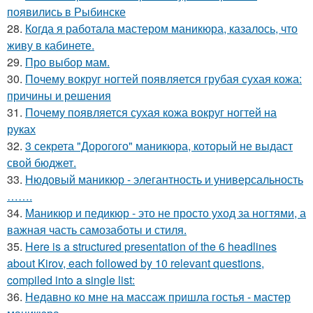
появились в Рыбинске
28.
Когда я работала мастером маникюра, казалось, что
живу в кабинете.
29.
Про выбор мам.
30.
Почему вокруг ногтей появляется грубая сухая кожа:
причины и решения
31.
Почему появляется сухая кожа вокруг ногтей на
руках
32.
3 секрета "Дорогого" маникюра, который не выдаст
свой бюджет.
33.
Нюдовый маникюр - элегантность и универсальность
…….
34.
Маникюр и педикюр - это не просто уход за ногтями, а
важная часть самозаботы и стиля.
35.
Here is a structured presentation of the 6 headlines
about Kirov, each followed by 10 relevant questions,
compiled into a single list:
36.
Недавно ко мне на массаж пришла гостья - мастер