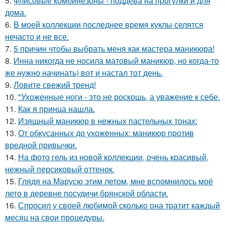
5.
Флисовые комбинезоны - поддёва на прогулки и для
дома.
6.
В моей коллекции последнее время куклы селятся
нечасто и не все.
7.
5 причин чтобы выбрать меня как мастера маникюра!
8.
Инна никогда не носила матовый маникюр, но когда-то
же нужно начинать) вот и настал тот день.
9.
Ловите свежий тренд!
10.
"Ухоженные ноги - это не роскошь, а уважение к себе.
11.
Как я принца нашла.
12.
Изящный маникюр в нежных пастельных тонах:
13.
От обкусанных до ухоженных: маникюр против
вредной привычки.
14.
На фото гель из новой коллекции, очень красивый,
нежный персиковый оттенок.
15.
Глядя на Марусю этим летом, мне вспомнилось моё
лето в деревне посудичи брянской области.
16.
Спросил у своей любимой сколько она тратит каждый
месяц на свои процедуры.