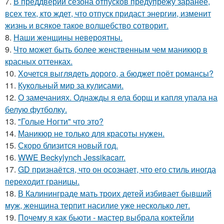
7.
В преддверии сезона отпусков предупрежу заранее,
всех тех, кто ждет, что отпуск придаст энергии, изменит
жизнь и всякое такое волшебство сотворит.
8.
Наши женщины невероятны.
9.
Что может быть более женственным чем маникюр в
красных оттенках.
10.
Хочется выглядеть дорого, а бюджет поёт романсы?
11.
Кукольный мир за кулисами.
12.
О замечаниях. Однажды я ела борщ и капля упала на
белую футболку.
13.
"Голые Ногти" что это?
14.
Маникюр не только для красоты нужен.
15.
Скоро близится новый год.
16.
WWE Beckylynch Jessikacarr.
17.
GD признаётся, что он осознает, что его стиль иногда
переходит границы.
18.
В Калининграде мать троих детей избивает бывший
муж, женщина терпит насилие уже несколько лет.
19.
Почему я как бьюти - мастер выбрала коктейли