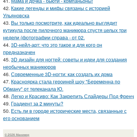
41.
Мама и дочка - бьюти - компаньоны!
42.
Какие легенды и мифы связаны с историей
Ульяновска
43.
Вы только посмотрите, как идеально выглядит
кутикула после пилочного маникюра спустя целых три
недели (фотографии справа - от 02.
44.
3D-нейл-арт: что это такое и для кого он
предназначен
45.
3D дизайн для ногтей: советы и идеи для создания
необычных маникюров
46.
Современные 3D-ногти: как создать их дома
47.
Красноярка стала героиней шоу "Беременна по
Обману" от телеканала Ю.
48.
Легко и Красиво: Как Закрепить Слайдеры Под Френч
49.
Градиент за 2 минуты?
50.
Есть ли в городе исторические места, связанные с
его основанием
© 2026 Маникюр