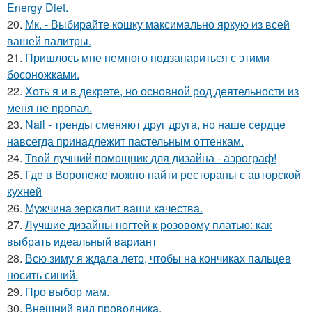
Energy Diet.
20.
Мк. - Выбирайте кошку максимально яркую из всей
вашей палитры.
21.
Пришлось мне немного подзапариться с этими
босоножками.
22.
Хоть я и в декрете, но основной род деятельности из
меня не пропал.
23.
Nail - тренды сменяют друг друга, но наше сердце
навсегда принадлежит пастельным оттенкам.
24.
Твой лучший помощник для дизайна - аэрограф!
25.
Где в Воронеже можно найти рестораны с авторской
кухней
26.
Мужчина зеркалит ваши качества.
27.
Лучшие дизайны ногтей к розовому платью: как
выбрать идеальный вариант
28.
Всю зиму я ждала лето, чтобы на кончиках пальцев
носить синий.
29.
Про выбор мам.
30.
Внешний вид проводника.