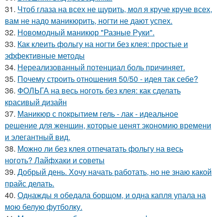
31.
Чтоб глаза на всех не щурить, мол я круче круче всех,
вам не надо маникюрить, ногти не дают успех.
32.
Новомодный маникюр "Разные Руки".
33.
Как клеить фольгу на ногти без клея: простые и
эффективные методы
34.
Нереализованный потенциал боль причиняет.
35.
Почему строить отношения 50/50 - идея так себе?
36.
ФОЛЬГА на весь ноготь без клея: как сделать
красивый дизайн
37.
Маникюр с покрытием гель - лак - идеальное
решение для женщин, которые ценят экономию времени
и элегантный вид.
38.
Можно ли без клея отпечатать фольгу на весь
ноготь? Лайфхаки и советы
39.
Добрый день. Хочу начать работать, но не знаю какой
прайс делать.
40.
Однажды я обедала борщом, и одна капля упала на
мою белую футболку.