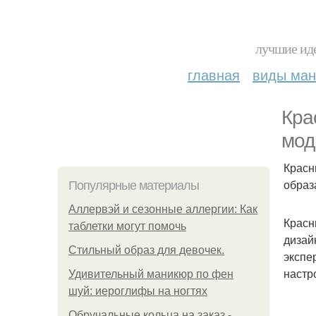
лучшие иде
главная
виды ма
Кра
мод
Красн
образ
Популярные материалы
Аллервэй и сезонные аллергии: Как
Красн
таблетки могут помочь
дизай
Стильный образ для девочек.
экспе
настр
Удивительный маникюр по фен
шуй: иероглифы на ногтях
Обручальные кольца на заказ -