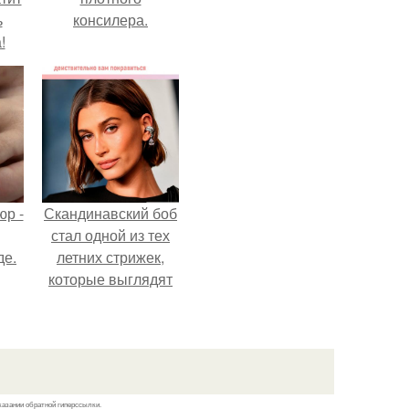
ь
консилера.
!
р -
Скандинавский боб
стал одной из тех
де.
летних стрижек,
которые выглядят
очень просто.
казании обратной гиперссылки.