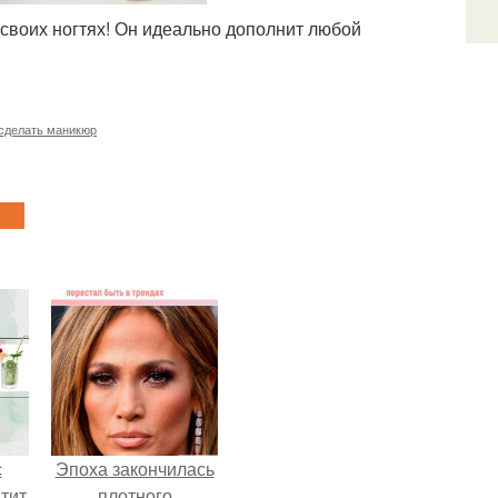
 своих ногтях! Он идеально дополнит любой
 сделать маникюр
с
Эпоха закончилась
тит
плотного