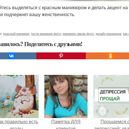
йтесь выделяться с красным маникюром и делать акцент на
 и подчеркнет вашу женственность.
и:
красный маникюр
,
ногти маникюр фото
,
маникюр лаком фото
,
дизайн маникюра
,
как
авилось? Поделитесь с друзьями!
ак правильно eсть
Памятка ДЛЯ
Прощаемся 
ягоды.
клиентов
депрессией: хва