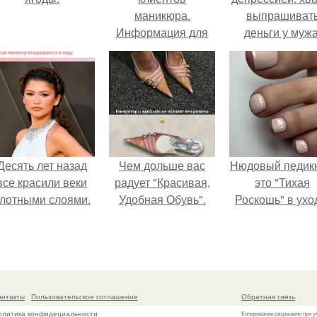
маникюра.
выпрашиват
Информация для
деньги у мужа
моих дорогих и
уважаемых
клиентов.
Десять лет назад
Чем дольше вас
Нюдовый педикю
все красили веки
радует "Красивая,
это "Тихая
лотными слоями.
Удобная Обувь".
Роскошь" в ухо
онтакты
Пользовательское соглашение
Обратная связь
олитика конфидециальности
Копирование разрешено при у