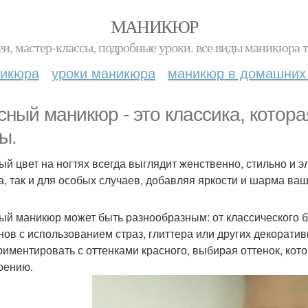
МАНИКЮР
и, мастер-классы, подробные уроки. все виды маникюра т
никюра
уроки маникюра
маникюр в домашних
сный маникюр - это классика, котора
ы.
ый цвет на ногтях всегда выглядит женственно, стильно и э
а, так и для особых случаев, добавляя яркости и шарма ва
ый маникюр может быть разнообразным: от классического б
нов с использованием страз, глиттера или других декорати
риментировать с оттенками красного, выбирая оттенок, кот
оению.