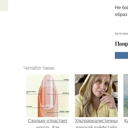
Не бо
образ
Категори
Понр
Читайте также
Сколько отрастает
Ультрареалистичный
К
ноготь. Как
дорогой лайфстайл