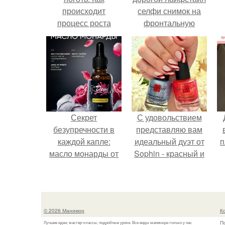
происходит
селфи снимок на
процесс роста
фронтальную
ногтей
камеру.
Секрет
С удовольствием
безупречности в
представляю вам
каждой капле:
идеальный дуэт от
п
масло монарды от
Sophin - красный и
Demi Sweet.
синий оттенки Sand
Effect номер 0299 и
номер 0262.
© 2026 Маникюр
К
П
Лучшие идеи, мастер-классы, подробные уроки. Все виды маникюра только у нас