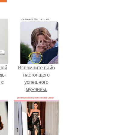
ной
Вспомните вайб
жды
настоящего
 с
успешного
мужчины.