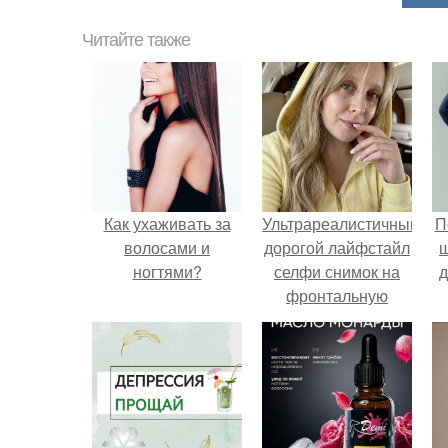
Читайте также
Как ухаживать за
Ультрареалистичный
П
волосами и
дорогой лайфстайл
ногтями?
селфи снимок на
д
фронтальную
камеру.