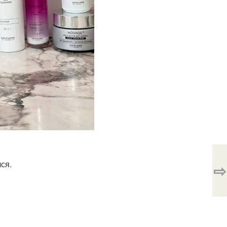
ся.
⇨