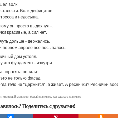
шёл волк.
усталости. Волк дефицитов.
стресса и недосыпа.
лому он просто выдохнул -.
чки красивые, а сил нет.
 чуть дольше - держались.
и первом аврале всё посыпалось.
пичный дом устоял.
у что фундамент - изнутри.
да поросята поняли:
 это не только фасад.
гда тело не "Держится", а живёт. А реснички? Реснички вооб
и:
красивый маникюр
,
белый маникюр
,
как сделать маникюр
авилось? Поделитесь с друзьями!