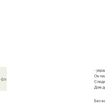
- укр
Он пи
⇦
Следи
Дом до
Без ва