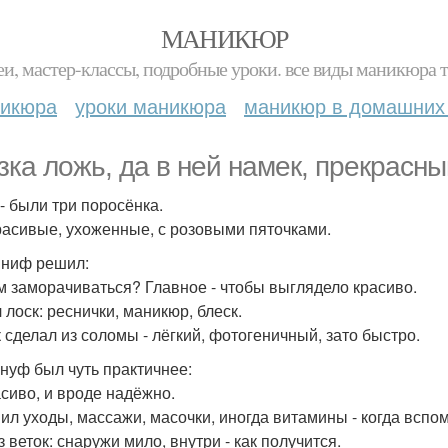
МАНИКЮР
и, мастер-классы, подробные уроки. все виды маникюра т
никюра
уроки маникюра
маникюр в домашних
зка ложь, да в ней намек, прекрасн
- были три поросёнка.
расивые, ухоженные, с розовыми пяточками.
 ниф решил:
ем заморачиваться? Главное - чтобы выглядело красиво.
 лоск: реснички, маникюр, блеск.
 сделал из соломы - лёгкий, фотогеничный, зато быстро.
 нуф был чуть практичнее:
асиво, и вроде надёжно.
ил уходы, массажи, масочки, иногда витамины - когда вспом
 веток: снаружи мило, внутри - как получится.