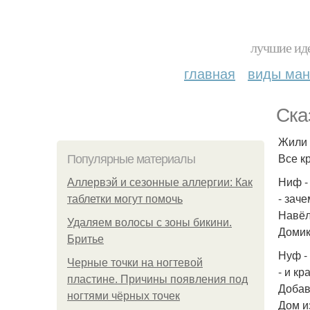
лучшие иде
главная
виды ма
Ска
Жили 
Все к
Популярные материалы
Ниф -
Аллервэй и сезонные аллергии: Как
- зач
таблетки могут помочь
Навёл
Удаляем волосы с зоны бикини.
Домик
Бритье
Нуф -
Черные точки на ногтевой
- и кр
пластине. Причины появления под
Добав
ногтями чёрных точек
Дом из