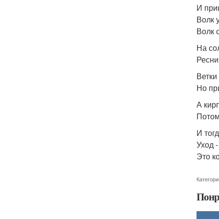
И при
Волк 
Волк 
На со
Ресни
Ветки
Но пр
А кир
Потом
И тог
Уход -
Это ко
Категори
Понр