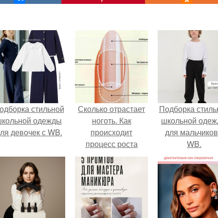
одборка стильной
Сколько отрастает
Подборка стиль
школьной одежды
ноготь. Как
школьной оде
ля девочек с WB.
происходит
для мальчиков
процесс роста
WB.
ногтей