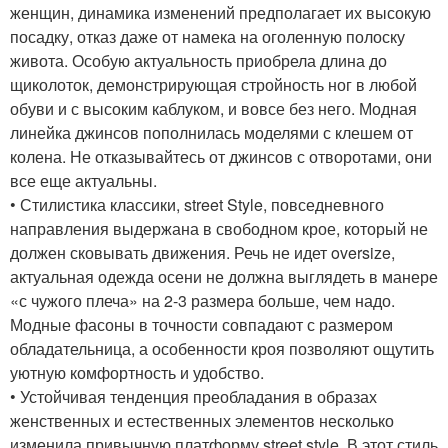
женщин, динамика изменений предполагает их высокую
посадку, отказ даже от намека на оголенную полоску
живота. Особую актуальность приобрела длина до
щиколоток, демонстрирующая стройность ног в любой
обуви и с высоким каблуком, и вовсе без него. Модная
линейка джинсов пополнилась моделями с клешем от
колена. Не отказывайтесь от джинсов с отворотами, они
все еще актуальны.
• Стилистика классики, street Style, повседневного
направления выдержана в свободном крое, который не
должен сковывать движения. Речь не идет oversize,
актуальная одежда осени не должна выглядеть в манере
«с чужого плеча» на 2-3 размера больше, чем надо.
Модные фасоны в точности совпадают с размером
обладательница, а особенности кроя позволяют ощутить
уютную комфортность и удобство.
• Устойчивая тенденция преобладания в образах
женственных и естественных элементов несколько
изменила привычную платформу street style. В этот стиль