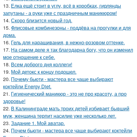
13.
Елка ещё стоит в углу, всё в коробках, гирлянды
запутаны - а руки уже с праздничным маникюром!
14.
Скоро близится новый год.
15.
Флисовые комбинезоны - поддёва на прогулки и для
дома.
16.
Гель для наращивания, в нежно-розовом оттенке.
17.
На самом деле я так благодарна богу, что он изменил
мое отношение к себе.
18.
Всем доброго дня коллеги!
19.
Мой детокс к концу подошел.
20.
Почему бьюти - мастера все чаще выбирают
коктейли Energy Diet.
21.
Гигиенический маникюр - это не про красоту, а про
здоровье!
22.
В Калининграде мать троих детей избивает бывший
муж, женщина терпит насилие уже несколько лет.
23.
Задание 1. Мой аватар.
24.
Почем бьюти - мастера все чаще выбирают коктейли