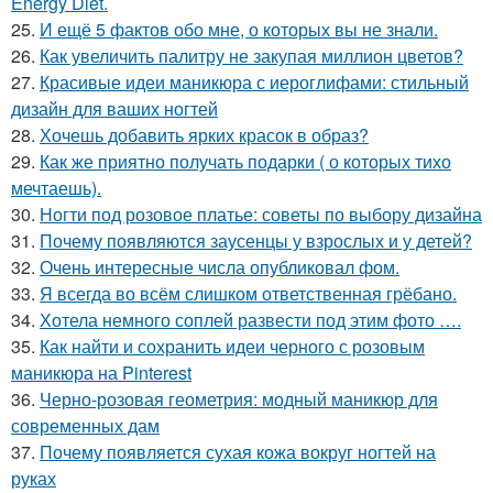
Energy Diet.
25.
И ещё 5 фактов обо мне, о которых вы не знали.
26.
Как увеличить палитру не закупая миллион цветов?
27.
Красивые идеи маникюра с иероглифами: стильный
дизайн для ваших ногтей
28.
Хочешь добавить ярких красок в образ?
29.
Как же приятно получать подарки ( о которых тихо
мечтаешь).
30.
Ногти под розовое платье: советы по выбору дизайна
31.
Почему появляются заусенцы у взрослых и у детей?
32.
Очень интересные числа опубликовал фом.
33.
Я всегда во всём слишком ответственная грёбано.
34.
Хотела немного соплей развести под этим фото ….
35.
Как найти и сохранить идеи черного с розовым
маникюра на Pinterest
36.
Черно-розовая геометрия: модный маникюр для
современных дам
37.
Почему появляется сухая кожа вокруг ногтей на
руках