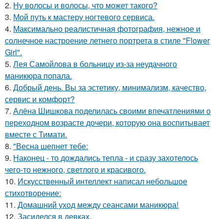
2.
Ну волосы и волосы, что может такого?
3.
Мой путь к мастеру ногтевого сервиса.
4.
Максимально реалистичная фотография, нежное и
солнечное настроение летнего портрета в стиле "Flower
Girl".
5.
Лея Самойлова в больницу из-за неудачного
маникюра попала.
6.
Добрый день. Вы за эстетику, минимализм, качество,
сервис и комфорт?
7.
Алёна Шишкова поделилась своими впечатлениями о
переходном возрасте дочери, которую она воспитывает
вместе с Тимати.
8.
"Весна шепнет тебе:
9.
Наконец - то дождались тепла - и сразу захотелось
чего-то нежного, светлого и красивого.
10.
Искусственный интеллект написал небольшое
стихотворение:
11.
Домашний уход между сеансами маникюра!
12.
Засиделся в девках.