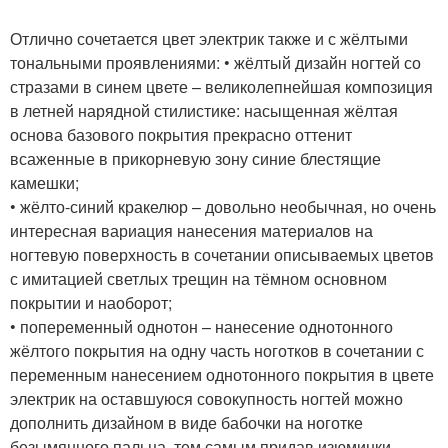
Отлично сочетается цвет электрик также и с жёлтыми
тональными проявлениями: • жёлтый дизайн ногтей со
стразами в синем цвете – великолепнейшая композиция
в летней нарядной стилистике: насыщенная жёлтая
основа базового покрытия прекрасно оттенит
всаженные в прикорневую зону синие блестящие
камешки;
• жёлто-синий кракелюр – довольно необычная, но очень
интересная вариация нанесения материалов на
ногтевую поверхность в сочетании описываемых цветов
с имитацией светлых трещин на тёмном основном
покрытии и наоборот;
• попеременный однотон – нанесение однотонного
жёлтого покрытия на одну часть ноготков в сочетании с
переменным нанесением однотонного покрытия в цвете
электрик на оставшуюся совокупность ногтей можно
дополнить дизайном в виде бабочки на ноготке
безымянного пальца, тем самым придав изюминки