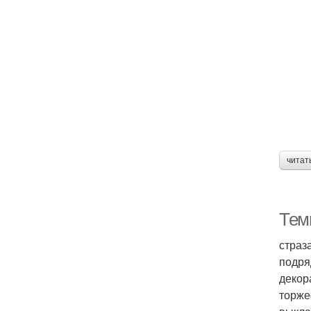
читат
Тем
страз
подря
декор
торже