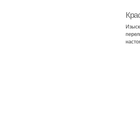
Кра
Изыск
перел
насто