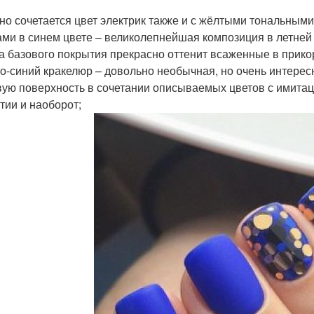
но сочетается цвет электрик также и с жёлтыми тональными
ами в синем цвете – великолепнейшая композиция в летней
а базового покрытия прекрасно оттенит всаженные в прико
то-синий кракелюр – довольно необычная, но очень интере
вую поверхность в сочетании описываемых цветов с имита
тии и наоборот;