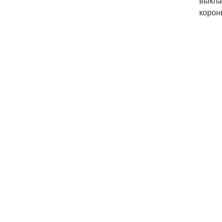
выкла
корон