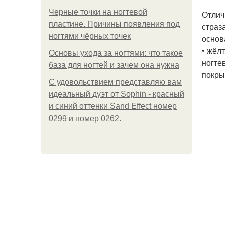
Черные точки на ногтевой
Отлич
пластине. Причины появления под
страз
ногтями чёрных точек
основ
• жёл
Основы ухода за ногтями: что такое
ногте
база для ногтей и зачем она нужна
покры
С удовольствием представляю вам
идеальный дуэт от Sophin - красный
и синий оттенки Sand Effect номер
0299 и номер 0262.