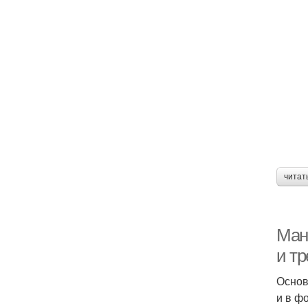
читат
Ман
и т
Основ
и в ф