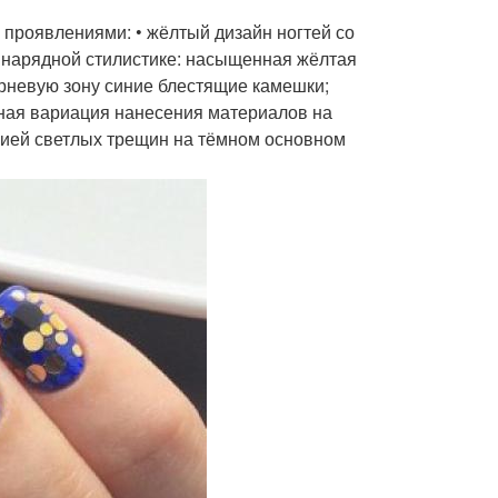
 проявлениями: • жёлтый дизайн ногтей со
 нарядной стилистике: насыщенная жёлтая
рневую зону синие блестящие камешки;
сная вариация нанесения материалов на
цией светлых трещин на тёмном основном