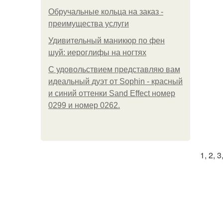
Обручальные кольца на заказ -
преимущества услуги
Удивительный маникюр по фен
шуй: иероглифы на ногтях
С удовольствием представляю вам
идеальный дуэт от Sophin - красный
и синий оттенки Sand Effect номер
0299 и номер 0262.
1, 2, 3