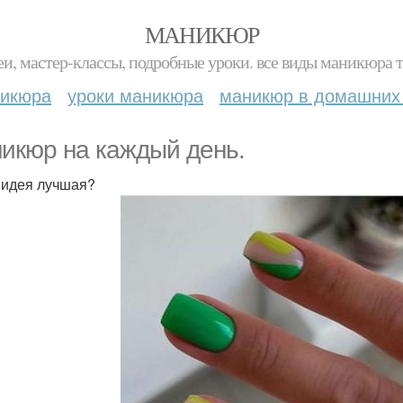
МАНИКЮР
и, мастер-классы, подробные уроки. все виды маникюра т
никюра
уроки маникюра
маникюр в домашних
икюр на каждый день.
 идея лучшая?