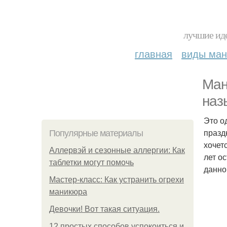
лучшие иде
главная
виды ма
Ман
наз
Это о
празд
Популярные материалы
хочет
Аллервэй и сезонные аллергии: Как
лет о
таблетки могут помочь
данно
Мастер-класс: Как устранить огрехи
маникюра
Девочки! Вот такая ситуация.
12 простых способов успокоиться и