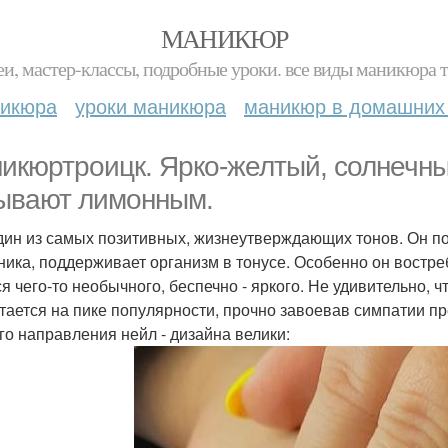
МАНИКЮР
и, мастер-классы, подробные уроки. все виды маникюра т
никюра
уроки маникюра
маникюр в домашних
икюртроицк. Ярко-желтый, солнечны
ывают лимонным.
дин из самых позитивных, жизнеутверждающих тонов. Он по
ника, поддерживает организм в тонусе. Особенно он востре
ся чего-то необычного, беспечно - яркого. Не удивительно, 
стается на пике популярности, прочно завоевав симпатии п
го направления нейл - дизайна велики: