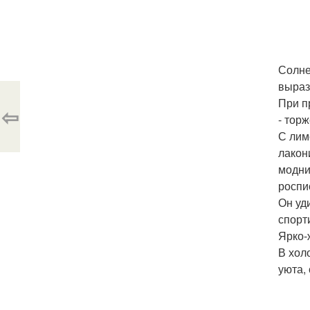
Солне
выраз
При п
⇦
- тор
С лим
лакон
модни
роспи
Он уд
спорт
Ярко-
В хол
уюта,