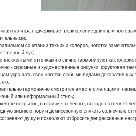
чная палитра подчеркивает великолепие длинных ногтевых 
ительными;.
равильном сочетании техник и колеров, ноготки замечател
жественный лук;.
онно-желтыми оттенками отлично гармонируют как флорист
ично - скромные и художественные рисунки, фруктовая темат
цам украшать свои ноготки любыми видами декоративных э
сью;.
ивительно гармонично смотрится вместе с летящими, легки
ивный или неформальный стиль;.
желтое покрытие, в отличие от белого, выгодно оттеняет лет
одную зимнюю пору и демисезонную слякоть солнечные отт
 согревают душу и позволяют отбросить депрессивные наст