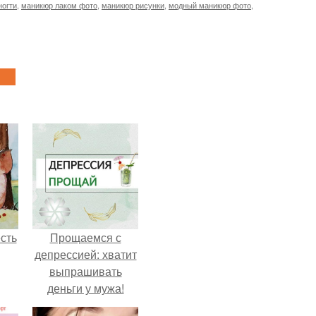
ногти
,
маникюр лаком фото
,
маникюр рисунки
,
модный маникюр фото
,
сть
Прощаемся с
депрессией: хватит
выпрашивать
деньги у мужа!