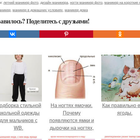
и:
летний маникюр фото
,
дизайн маникюра
,
ногти маникюр фото
,
маникюр на короткие 
аникюр
,
маникюр в домашних условиях
,
маникюр дома
авилось? Поделитесь с друзьями!
одборка стильной
На ногтях ямочки.
Как правильно e
школьной одежды
Почему
ягоды.
для мальчиков с
появляются ямки и
WB.
дырочки на ногтях,
о чем они говорят