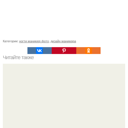
Категории:
ногти маникюр фото
,
дизайн маникюра
Читайте также
Сколько отрастает ноготь. Как происходит процесс роста
ногтей