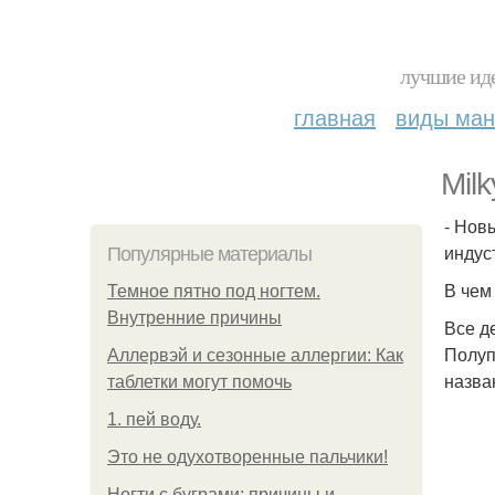
лучшие иде
главная
виды ма
Mil
- Нов
индус
Популярные материалы
В чем
Темное пятно под ногтем.
Внутренние причины
Все д
Полуп
Аллервэй и сезонные аллергии: Как
назва
таблетки могут помочь
1. пей воду.
Это не одухотворенные пальчики!
Ногти с буграми: причины и