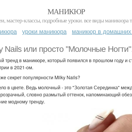
МАНИКЮР
и, мастер-классы, подробные уроки. все виды маникюра т
никюра
уроки маникюра
маникюр в домашних
ky Nails или просто "Молочные Ногти"
ый тренд в маникюре, который появился в прошлом году и с
трии в 2021-ом.
 же секрет популярности Milky Nails?
ело в цвете. Ведь молочный - это "Золотая Серединка" м
розрачный, словно размытый оттенок, напоминающий обезж
ние модному тренду.