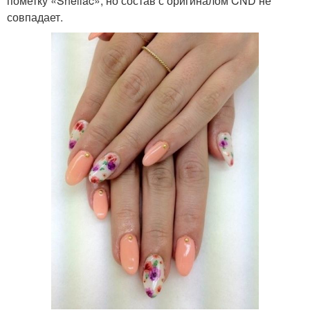
пометку «Shellac», но состав с оригиналом CND не
совпадает.