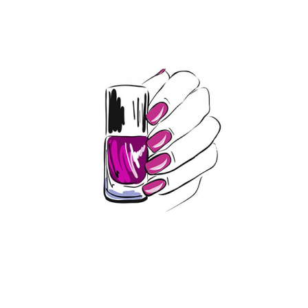
База под гель-лак
Топ на обычный лак
Лак на простой
Лак под гель
Лак на гель-лак
Лак с обычным лаком
Лак вместо гель
Лак для организма