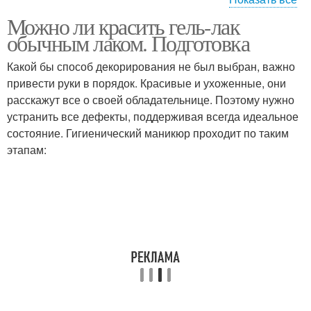
Можно ли красить гель-лак
Лак вместо базы
Белый лак
обычным лаком. Подготовка
Какой бы способ декорирования не был выбран, важно
привести руки в порядок. Красивые и ухоженные, они
расскажут все о своей обладательнице. Поэтому нужно
Белая база
Лак с гель-лака
устранить все дефекты, поддерживая всегда идеальное
состояние. Гигиенический маникюр проходит по таким
этапам:
Обычный лак
Лак на гель
Лак под финиш-гель
Лак с топом