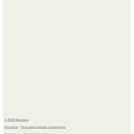
Селена Гомес дала фанатам хоть какой-то повод
успокоиться на фоне всех разговоров о свадьбе Тейлор
свифт.
В нижегородской области трагически погибла 14-летняя
школьница - она покончила с собой на фоне подготовки к
контрольной по английскому языку.
© 2026 Маникюр
Контакты
Пользовательское соглашение