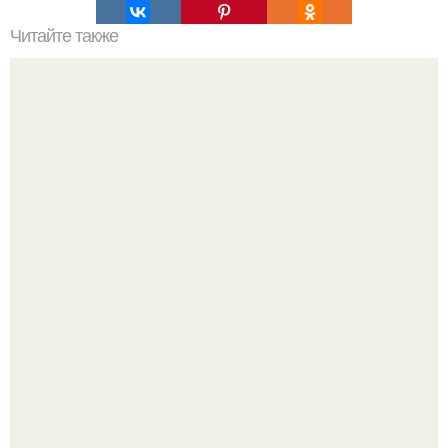
Читайте также
Как ухаживать за волосами и ногтями?
Стильный образ для девочек.