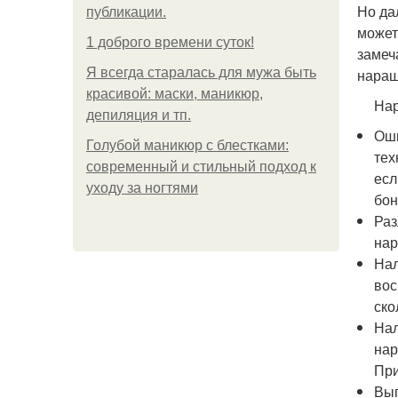
Но да
публикации.
может
1 доброго времени суток!
замеч
Я всегда старалась для мужа быть
наращ
красивой: маски, маникюр,
На
депиляция и тп.
Оши
Голубой маникюр с блестками:
тех
современный и стильный подход к
есл
уходу за ногтями
бон
Раз
нар
Нал
вос
ско
Нал
нар
При
Вып