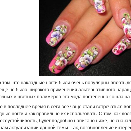
в том, что накладные ногти были очень популярны вплоть до
 еще не было широкого применения альтернативного нараще
ачных и цветных полимеров эта мода постепенно сошла на 
о в последнее время в сети все чаще стали встречаться воп
дные ногти и как правильно их использовать. О том, как дол
носоустойчивость, будет подробно написано ниже, но снача
нам актуализации данной темы. Так, возобновление интере