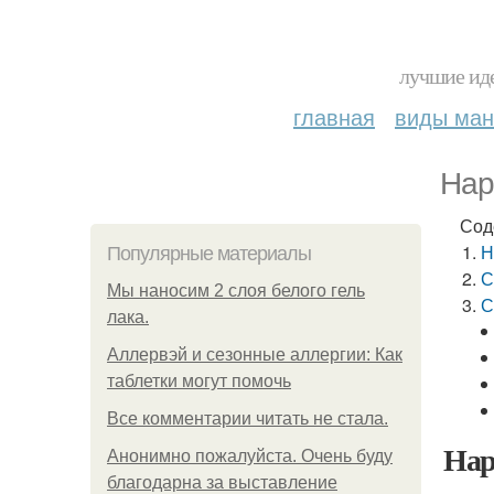
лучшие иде
главная
виды ма
Нар
Сод
Н
Популярные материалы
С
Мы наносим 2 слоя белого гель
С
лака.
Аллервэй и сезонные аллергии: Как
таблетки могут помочь
Все комментарии читать не стала.
Нар
Анонимно пожалуйста. Очень буду
благодарна за выставление