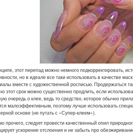
нципе, этот перепад можно немного подкорректировать, ис
ивности, но в идеале все таки использовать в качестве ма
иалы вместе с художественной росписью. Продержаться так
 но этот срок можно существенно продлить, если использо
вую очередь о клее, ведь то средство, которое обычно прил
тся малоэффективным, поэтому лучше использовать специ
ерной основе (не путать с «Супер-клеем»).
о прочего, следует провести качественный опил природног
цирует ускорение отслоения и не забыть про обезжиривание