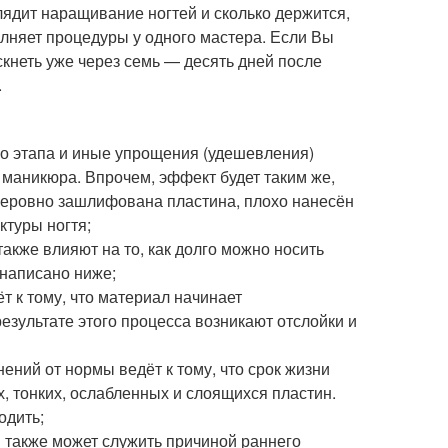
глядит наращивание ногтей и сколько держится,
олняет процедуры у одного мастера. Если Вы
скнеть уже через семь — десять дней после
.
го этапа и иные упрощения (удешевления)
 маникюра. Впрочем, эффект будет таким же,
 неровно зашлифована пластина, плохо нанесён
ктуры ногтя;
кже влияют на то, как долго можно носить
 написано ниже;
 к тому, что материал начинает
езультате этого процесса возникают отслойки и
ений от нормы ведёт к тому, что срок жизни
, тонких, ослабленных и слоящихся пластин.
одить;
также может служить причиной раннего