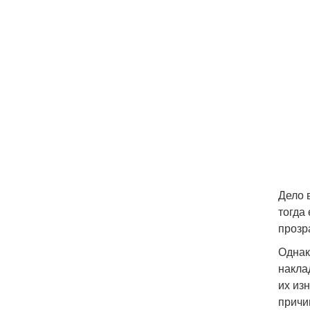
Дело 
тогда
прозр
Однак
накла
их из
причи