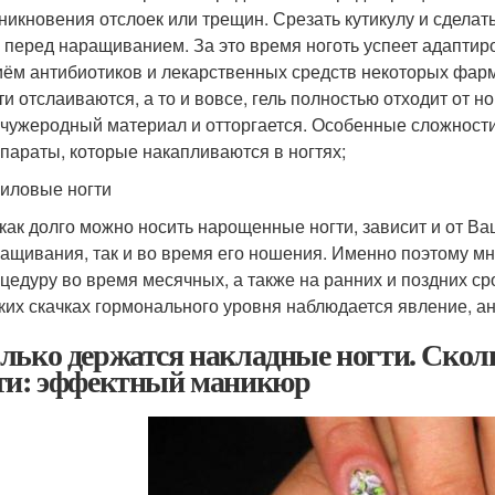
никновения отслоек или трещин. Срезать кутикулу и сдела
 перед наращиванием. За это время ноготь успеет адаптир
ём антибиотиков и лекарственных средств некоторых фарма
ти отслаиваются, а то и вовсе, гель полностью отходит от н
 чужеродный материал и отторгается. Особенные сложности
параты, которые накапливаются в ногтях;
иловые ногти
 как долго можно носить нарощенные ногти, зависит и от Ва
ащивания, так и во время его ношения. Именно поэтому м
цедуру во время месячных, а также на ранних и поздних ср
ких скачках гормонального уровня наблюдается явление, ан
лько держатся накладные ногти. Скол
ти: эффектный маникюр