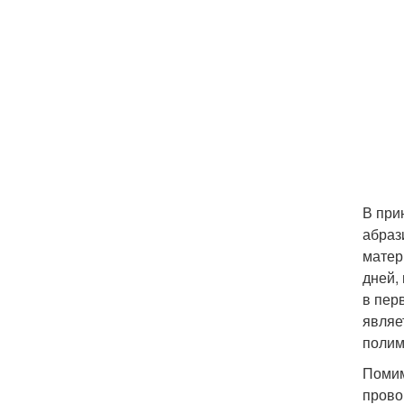
В при
абраз
матер
дней,
в пер
являе
полим
Помим
прово