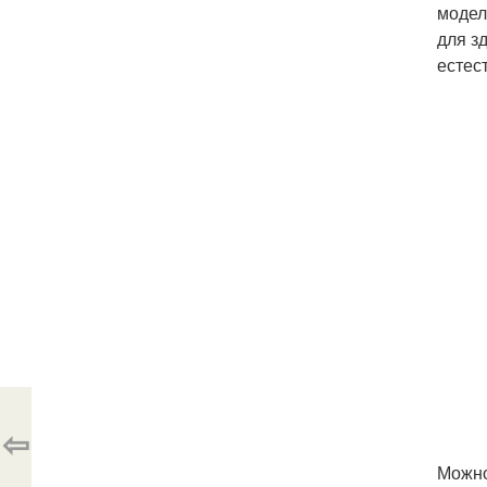
модел
для з
естес
⇦
Можно