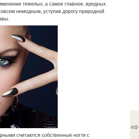
именение тяжелых, а самое главное, вредных
совсем немодным, уступив дорогу природной
авы.
⇨
рными считаются собственные ногти с