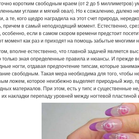
точно коротким свободным краем (от 2 до 5 миллиметров) 
гленными углами и мягкий овал). Но к сожалению, далеко н
ки, а те, кого щедро наградила на этот счет природа, нередк
ь, причем в самый неподходящий момент. Естественно, срез
, особенно, если в самом скором времени предстоит посет
тот момент как раз и приходят на помощь забытые многими
том, вполне естественно, что главной задачей является выс
 только зная определенные правила и нюансы. И прежде вс
дные ногти, отдавая предпочтение типсам, которые занимаю
ание свободным. Такая мера необходима для того, чтобы не
вым ложем, которое неизбежно выделяет природный жир, 
дных материалов. При этом, есть у типс и существенные не
 их накладки перепаду уровней между ногтевой пластиной 