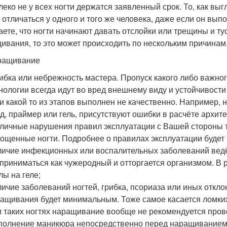
леко не у всех ногти держатся заявленный срок. То, как вы
 отличаться у одного и того же человека, даже если он вып
аете, что ногти начинают давать отслойки или трещины и ту
ивания, то это может происходить по нескольким причинам
ращивание
бка или небрежность мастера. Пропуск какого либо важно
нологии всегда идут во вред внешнему виду и устойчивости
и какой то из этапов выполнен не качественно. Например,
д, праймер или гель, присутствуют ошибки в расчёте архите
личные нарушения правил эксплуатации с Вашей стороны та
ощенные ногти. Подробнее о правилах эксплуатации будет
ичие инфекционных или воспалительных заболеваний ведёт
приниматься как чужеродный и отторгается организмом. В р
лы на геле;
ичие заболеваний ногтей, грибка, псориаза или иных отклон
ащивания будет минимальным. Тоже самое касается ломких
 таких ногтях наращивание вообще не рекомендуется пров
олнение маникюра непосредственно перед наращиванием 