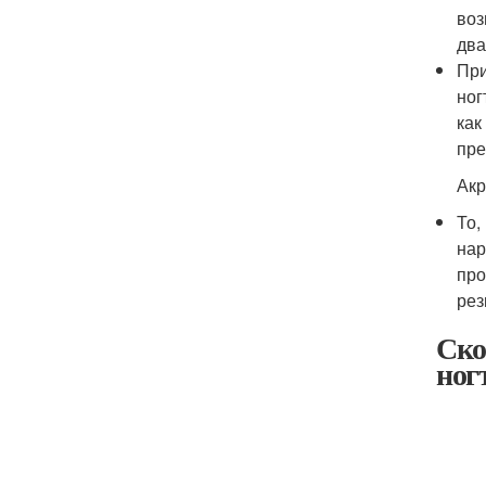
воз
два
При
ног
как
пре
Акр
То,
нар
про
рез
Ско
ног