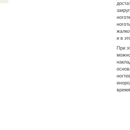
доста
закру
ногот
ногот
жалко
и в э
При э
можно
накла
основ
ногте
иноро
время