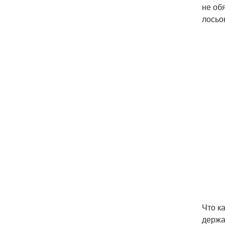
не об
лосьо
Что к
держа