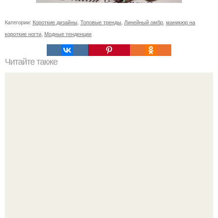
Категории:
Короткие дизайны
,
Топовые тренды
,
Линейный омбр
,
маникюр на
короткие ногти
,
Модные тенденции
Читайте также
Цитаты про маникюр. 20 золотых цитат Коко шанель: