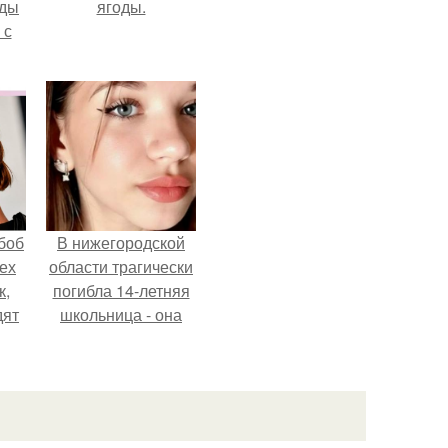
жды
ягоды.
 с
боб
В нижегородской
тех
области трагически
к,
погибла 14-летняя
дят
школьница - она
.
покончила с собой
на фоне подготовки
к контрольной по
английскому языку.