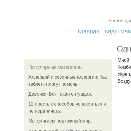
лучшие иде
главная
виды ма
Одн
Мной 
Комби
Популярные материалы
Укреп
Аллервэй и сезонные аллергии: Как
Возду
таблетки могут помочь
Девочки! Вот такая ситуация.
12 простых способов успокоиться и
не нервничать.
Мы сжигаем подкожный жир.
5 причин чтобы выбрать меня как