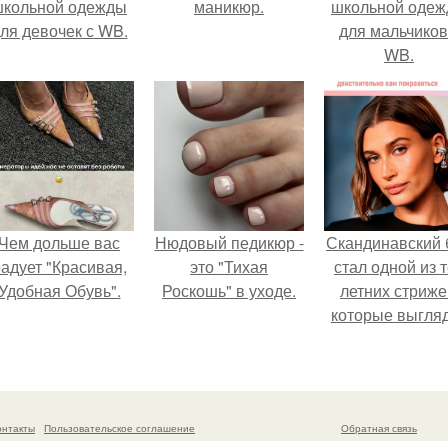
школьной одежды
маникюр.
школьной оде
ля девочек с WB.
для мальчиков
WB.
Чем дольше вас
Нюдовый педикюр -
Скандинавский 
адует "Красивая,
это "Тихая
стал одной из 
Удобная Обувь".
Роскошь" в уходе.
летних стриже
которые выгля
очень просто
онтакты
Пользовательское соглашение
Обратная связь