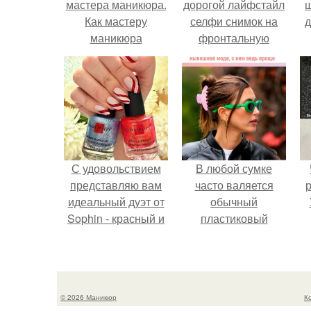
мастера маникюра.
дорогой лайфстайл
Как мастеру
селфи снимок на
д
маникюра
фронтальную
запустить
камеру.
сарафанный
маркетинг?
С удовольствием
В любой сумке
представляю вам
часто валяется
р
идеальный дуэт от
обычный
Sophin - красный и
пластиковый
синий оттенки Sand
крабик.
Effect номер 0299 и
номер 0262.
© 2026 Маникюр
К