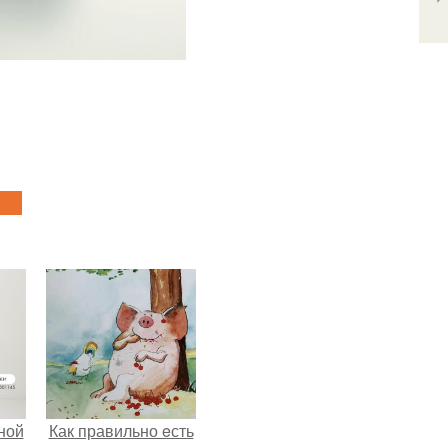
ной
Как правильно eсть