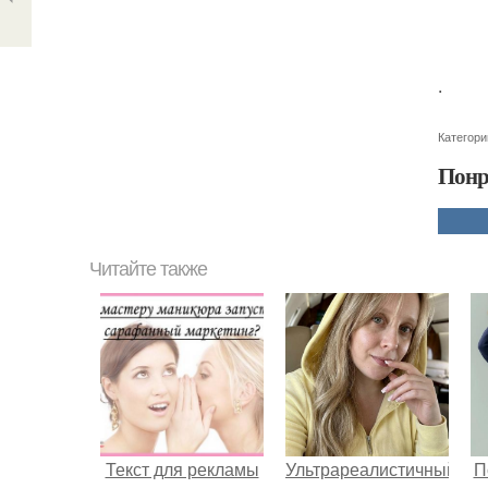
.
Категори
Понр
Читайте также
Текст для рекламы
Ультрареалистичный
П