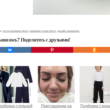
и:
ногти маникюр фото
,
маникюр гелем фото
,
дизайн маникюра
авилось? Поделитесь с друзьями!
одборка стильной
Приглашение на
Подборка стиль