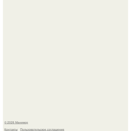
Чем дольше вас радует "Красивая, Удобная Обувь".
Скандинавский боб стал одной из тех летних стрижек,
которые выглядят очень просто.
© 2026 Маникюр
Контакты
Пользовательское соглашение