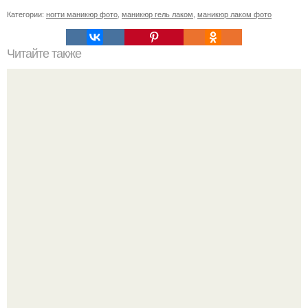
Категории:
ногти маникюр фото
,
маникюр гель лаком
,
маникюр лаком фото
Читайте также
Текст для рекламы мастера маникюра. Как мастеру
маникюра запустить сарафанный маркетинг?