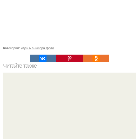
Категории:
идеи маникюра фото
Читайте также
Сколько отрастает ноготь. Как происходит процесс роста
ногтей