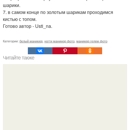
шарики.
7. в самом конце по золотым шарикам проходимся
кистью с топом.
Готово автор - Usti_na.
Категории:
белый маникюр
,
ногти маникюр фото
,
маникюр гелем фото
Читайте также
Стильный и удобный: как правильно сочетать косуху с
джинсами для мужчины