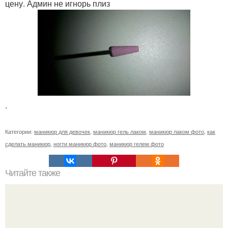
цену. Админ не игнорь плиз
.
Категории:
маникюр для девочек
,
маникюр гель лаком
,
маникюр лаком фото
,
как
сделать маникюр
,
ногти маникюр фото
,
маникюр гелем фото
Читайте также