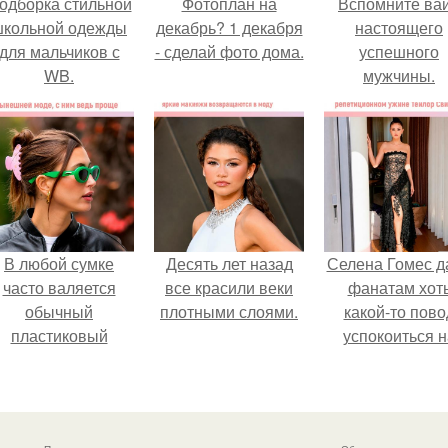
одборка стильной
Фотоплан на
Вспомните ва
школьной одежды
декабрь? 1 декабря
настоящего
для мальчиков с
- сделай фото дома.
успешного
WB.
мужчины.
В любой сумке
Десять лет назад
Селена Гомес д
часто валяется
все красили веки
фанатам хот
обычный
плотными слоями.
какой-то пово
пластиковый
успокоиться н
крабик.
фоне всех
разговоров о
свадьбе Тейл
свифт.