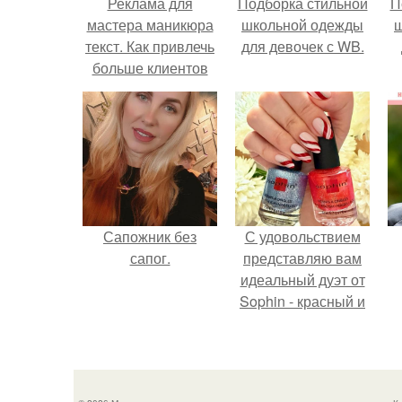
Реклама для
Подборка стильной
П
мастера маникюра
школьной одежды
текст. Как привлечь
для девочек с WB.
больше клиентов
на маникюр
Сапожник без
С удовольствием
сапог.
представляю вам
идеальный дуэт от
Sophin - красный и
синий оттенки Sand
Effect номер 0299 и
номер 0262.