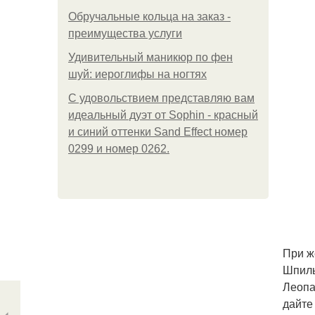
Обручальные кольца на заказ -
преимущества услуги
Удивительный маникюр по фен
шуй: иероглифы на ногтях
С удовольствием представляю вам
идеальный дуэт от Sophin - красный
и синий оттенки Sand Effect номер
0299 и номер 0262.
При ж
Шпиль
Леопа
дайте