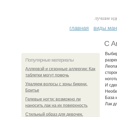
лучшие иде
главная
виды ма
С A
Выбир
разре
Популярные материалы
Леопа
Аллервэй и сезонные аллергии: Как
сторо
таблетки могут помочь
ноготь
Удаляем волосы с зоны бикини.
И сде
Бритье
Необх
База 
Гелевые ногти: возможно ли
Лак д
наносить лак на их поверхность
Стильный образ для девочек.