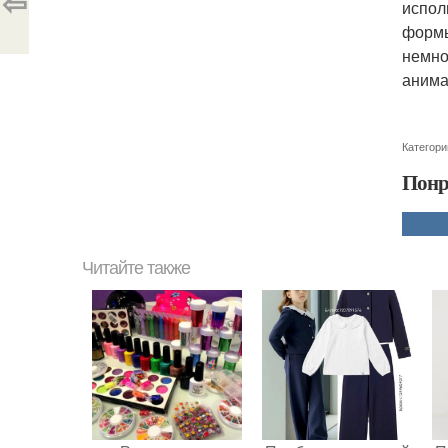
⇦
испол
формы
немно
анима
Категори
Понр
Читайте также