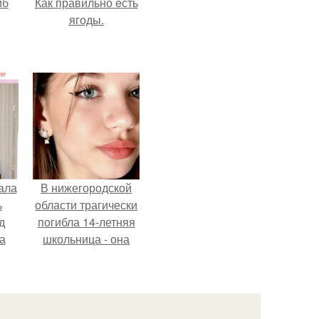
йб
Как правильно eсть
ягоды.
ала
В нижегородской
ь
области трагически
д
погибла 14-летняя
а
школьница - она
покончила с собой
на фоне подготовки
ор
к контрольной по
английскому языку.