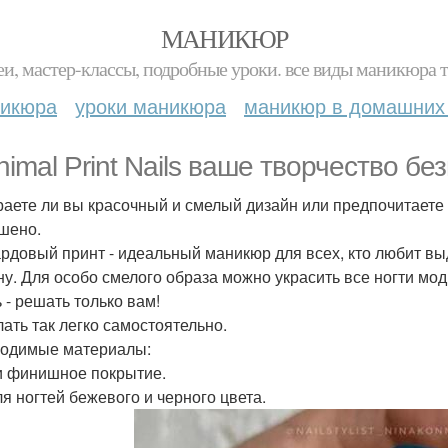
МАНИКЮР
и, мастер-классы, подробные уроки. все виды маникюра т
никюра
уроки маникюра
маникюр в домашних
nimal Print Nails ваше творчество бе
аете ли вы красочный и смелый дизайн или предпочитаете 
шено.
рдовый принт - идеальный маникюр для всех, кто любит вы
ну. Для особо смелого образа можно украсить все ногти м
 - решать только вам!
лать так легко самостоятельно.
одимые материалы:
и финишное покрытие.
ля ногтей бежевого и черного цвета.