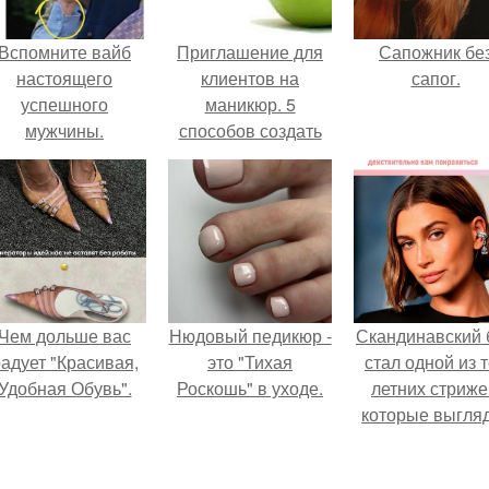
Вспомните вайб
Приглашение для
Сапожник бе
настоящего
клиентов на
сапог.
успешного
маникюр. 5
мужчины.
способов создать
уникальное
торговое
предложение и
оставить
конкурентов далеко
позади.
Чем дольше вас
Нюдовый педикюр -
Скандинавский 
адует "Красивая,
это "Тихая
стал одной из 
Удобная Обувь".
Роскошь" в уходе.
летних стриже
которые выгля
очень просто