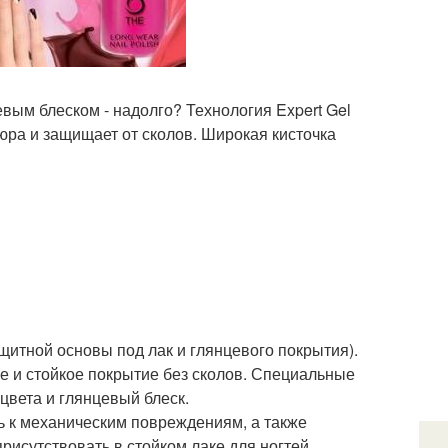
евым блеском - надолго? Технология Expert Gel
юра и защищает от сколов. Широкая кисточка
щитной основы под лак и глянцевого покрытия).
е и стойкое покрытие без сколов. Специальные
вета и глянцевый блеск.
ь к механическим повреждениям, а также
рисутствовать в стойком лаке для ногтей.