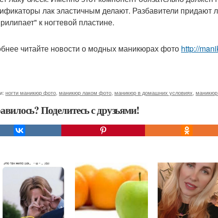
ификаторы лак эластичным делают. Разбавители придают ла
Прилипает" к ногтевой пластине.
бнее читайте новости о модных маникюрах фото
http://man
и:
ногти маникюр фото
,
маникюр лаком фото
,
маникюр в домашних условиях
,
маникюр
авилось? Поделитесь с друзьями!