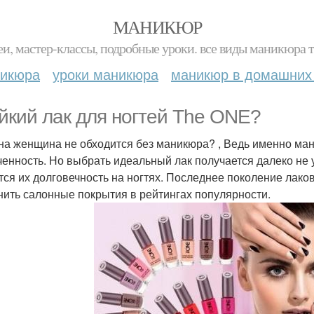
МАНИКЮР
и, мастер-классы, подробные уроки. все виды маникюра т
никюра
уроки маникюра
маникюр в домашних
йкий лак для ногтей The ONE?
на женщина не обходится без маникюра? , Ведь именно ман
ченность. Но выбрать идеальный лак получается далеко не у
тся их долговечность на ногтях. Последнее поколение лако
нить салонные покрытия в рейтингах популярности.