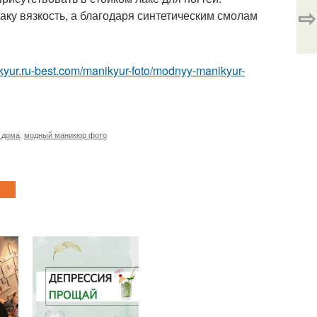
⇨
ку вязкость, а благодаря синтетическим смолам
ikyur.ru-best.com/manikyur-foto/modnyy-manikyur-
 дома
,
модный маникюр фото