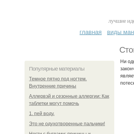
лучшие иде
главная
виды ма
Сто
Ни од
закон
Популярные материалы
являе
Темное пятно под ногтем.
потес
Внутренние причины
Аллервэй и сезонные аллергии: Как
таблетки могут помочь
1. пей воду.
Это не одухотворенные пальчики!
Ногти с буграми: причины и