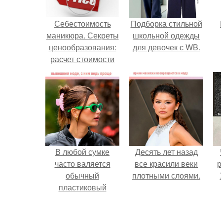
Себестоимость
Подборка стильной
маникюра. Секреты
школьной одежды
ценообразования:
для девочек с WB.
расчет стоимости
услуг (Beautyday.
В любой сумке
Десять лет назад
часто валяется
все красили веки
р
обычный
плотными слоями.
пластиковый
крабик.