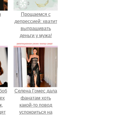
з
Прощаемся с
депрессией: хватит
выпрашивать
деньги у мужа!
боб
Селена Гомес дала
тех
фанатам хоть
к,
какой-то повод
дят
успокоиться на
.
фоне всех
разговоров о