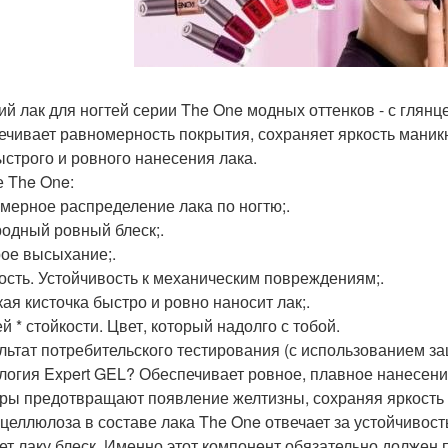
ий лак для ногтей серии The One модных оттенков - с глянц
ечивает равномерность покрытия, сохраняет яркость маник
ыстрого и ровного нанесения лака.
е The One:
мерное распределение лака по ногтю;.
одный ровный блеск;.
ое высыхание;.
ость. Устойчивость к механическим повреждениям;.
ая кисточка быстро и ровно наносит лак;.
й * стойкости. Цвет, который надолго с тобой.
ультат потребительского тестирования (с использованием за
логия Expert GEL? Обеспечивает ровное, плавное нанесени
ры предотвращают появление желтизны, сохраняя яркость ц
целлюлоза в составе лака The One отвечает за устойчивост
ет лаку блеск. Именно этот компонент обязательно должен п