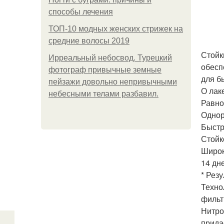
способы лечения
ТОП-10 модных женских стрижек на
средние волосы 2019
Стойк
Ирреальный небосвод. Турецкий
обесп
фотограф привычные земные
для б
пейзажи довольно непривычными
О лак
небесными телами разбавил.
Равно
Однор
Быстр
Стойк
Широк
14 дне
* Рез
Техно
фильт
Нитро
прида