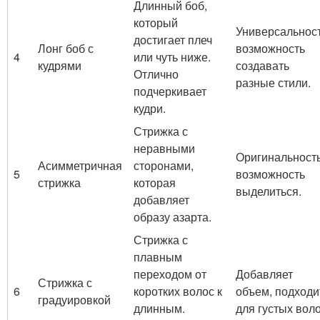
Длинный боб,
который
Универсальност
достигает плеч
Лонг боб с
возможность
4
или чуть ниже.
кудрями
создавать
Отлично
разные стили.
подчеркивает
кудри.
Стрижка с
неравными
Оригинальность
Асимметричная
сторонами,
5
возможность
стрижка
которая
выделиться.
добавляет
образу азарта.
Стрижка с
плавным
переходом от
Добавляет
Стрижка с
6
коротких волос к
объем, подходи
градуировкой
длинным.
для густых воло