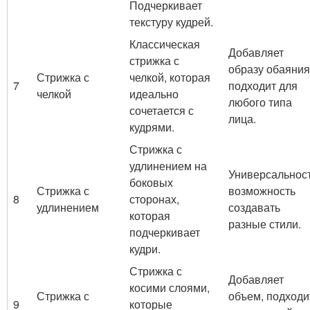
Подчеркивает
текстуру кудрей.
Классическая
Добавляет
стрижка с
образу обаяния
Стрижка с
челкой, которая
7
подходит для
челкой
идеально
любого типа
сочетается с
лица.
кудрями.
Стрижка с
удлинением на
Универсальност
боковых
Стрижка с
возможность
8
сторонах,
удлинением
создавать
которая
разные стили.
подчеркивает
кудри.
Стрижка с
Добавляет
косими слоями,
Стрижка с
объем, подходи
9
которые