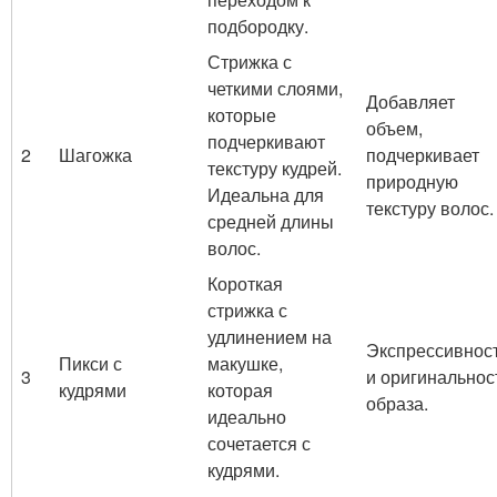
подбородку.
Стрижка с
четкими слоями,
Добавляет
которые
объем,
подчеркивают
2
Шагожка
подчеркивает
текстуру кудрей.
природную
Идеальна для
текстуру волос.
средней длины
волос.
Короткая
стрижка с
удлинением на
Экспрессивнос
Пикси с
макушке,
3
и оригинальнос
кудрями
которая
образа.
идеально
сочетается с
кудрями.