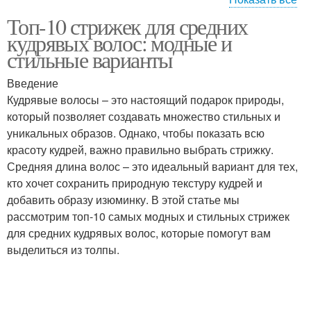
Топ-10 стрижек для средних
Средняя длина
Объемные волосы
кудрявых волос: модные и
стильные варианты
Введение
Чёлки на кудрявые
Стрижки на кудрявые
Кудрявые волосы – это настоящий подарок природы,
волосы
волосы
который позволяет создавать множество стильных и
уникальных образов. Однако, чтобы показать всю
красоту кудрей, важно правильно выбрать стрижку.
Средняя длина волос – это идеальный вариант для тех,
Стрижки на средние
Каскад на средние
кто хочет сохранить природную текстуру кудрей и
волосы
волосы
добавить образу изюминку. В этой статье мы
рассмотрим топ-10 самых модных и стильных стрижек
для средних кудрявых волос, которые помогут вам
Боб-кар на средние
Стрижка на средние
выделиться из толпы.
волосы
волосы