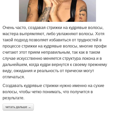
Стрижка по типу
Стрижки для тонких и
Очень часто, создавая стрижки на кудрявые волосы,
мастера выпрямляют, либо увлажняют волосы. Хотя
такой подход позволяет избавиться от трудностей в
процессе стрижки на кудрявые волосы, многие профи
Стрижки для круглого
Лица на вьющиеся
считают этот прием неправильным, так как в таком
лица
волосы
случае искусственно меняется структура локона и в
дальнейшем, когда кудри вернутся к своему прежнему
виду, ожидания и реальность от прически могут
отличаться.
Стрижки на волнистые
Тонкие волосы
волосы
Создавать кудрявые стрижки нужно именно на сухие
волосы, чтобы четко понимать, что получится в
результате.
Стрижки для кучерявых
Мужские стрижки
читать дальше →
волос