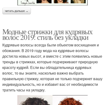
Стрижки для
Пышные волосы
читать дальше →
непослушных волос
Модные стрижки для кудрявых
Асимметричные
волос 2019: стиль без укладки
Стрижки по типу
стрижки
Кудрявые волосы всегда были объектом восхищения и
обожания. В 2019 году мода на кудрявые волосы
достигла новых высот, и вместе с этим появились новые
Стрижки с удлиненной
тренды в стрижках, которые подчеркивают природную
Стрижки с учетом
боковой
красоту кудрей. Если вы обладательница кудрявых
волос, то вы знаете, насколько важно выбрать
правильную стрижку, которая не только подчеркнет вашу
индивидуальность, но и избавит вас от необходимости
Каскадные стрижки
Стрижки для дам
тратить часы на укладку.