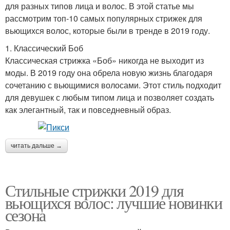
для разных типов лица и волос. В этой статье мы
рассмотрим топ-10 самых популярных стрижек для
Вьющийся волос
Волосы в зависимости
вьющихся волос, которые были в тренде в 2019 году.
1. Классический Боб
Классическая стрижка «Боб» никогда не выходит из
Уход за кудрявыми
моды. В 2019 году она обрела новую жизнь благодаря
Стрижки с челкой
волосами
сочетанию с вьющимися волосами. Этот стиль подходит
для девушек с любым типом лица и позволяет создать
как элегантный, так и повседневный образ.
Волосы с низким
Волосы с низкой
уровнем
читать дальше →
Волосы с низким
Челка на вьющихся
Стильные стрижки 2019 для
конусом
волосах
вьющихся волос: лучшие новинки
сезона
Волосы с