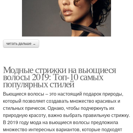
Боб для кудрявых
Стрижки без укладки
волос
читать дальше →
Стрижка для кудрей
Волос без укладки
Модные стрижки на вьющиеся
волосы 2019: Топ-10 самых
Стрижки на средние
Стрижки для средних
популярных стилей
волосы
волос
Вьющиеся волосы – это настоящий подарок природы,
который позволяет создавать множество красивых и
стильных причесок. Однако, чтобы подчеркнуть их
Стили для средних
Средние волосы
природную красоту, важно выбрать правильную стрижку.
волос
В 2019 году мода на вьющиеся волосы предложила
множество интересных вариантов, которые подходят