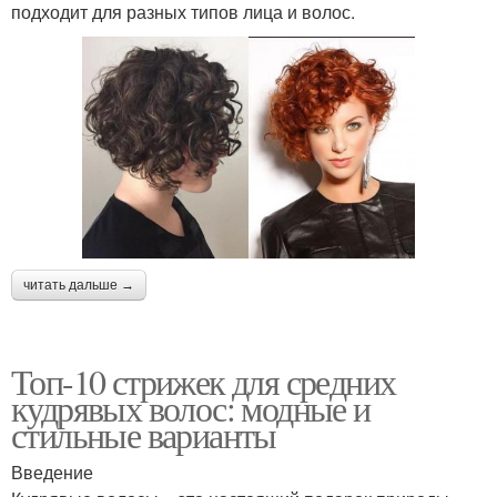
подходит для разных типов лица и волос.
Года для вьющихся
Стильные стрижки
волос
Стрижки на кудрявых
Стрижка на кудрявых
волосах
волосах
читать дальше →
Волнистые волосы
Волосы с чёлкой
Топ-10 стрижек для средних
кудрявых волос: модные и
стильные варианты
Классические стрижки
Современные стрижки
Введение