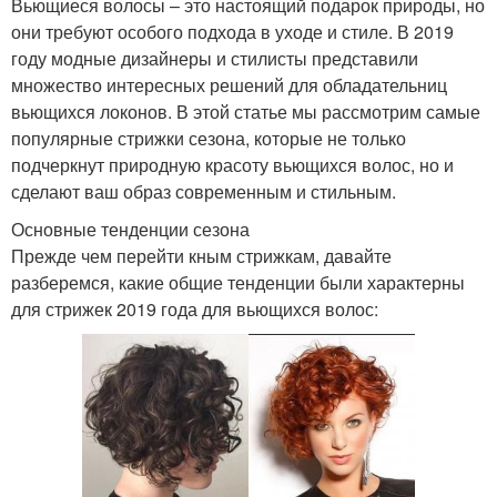
Вьющиеся волосы – это настоящий подарок природы, но
Волосы со средним
промежуточным
они требуют особого подхода в уходе и стиле. В 2019
переходом
переходом
году модные дизайнеры и стилисты представили
множество интересных решений для обладательниц
вьющихся локонов. В этой статье мы рассмотрим самые
Год для кудрявых
Прически для кудрявых
популярные стрижки сезона, которые не только
волос
волос
подчеркнут природную красоту вьющихся волос, но и
сделают ваш образ современным и стильным.
Основные тенденции сезона
Окрашивание на
Волосы в модные
Прежде чем перейти кным стрижкам, давайте
темные волосы
цвета
разберемся, какие общие тенденции были характерны
для стрижек 2019 года для вьющихся волос:
Знаменитости с
Тренды в стрижках
кудрявыми волосами
Стрижка на кудрявые