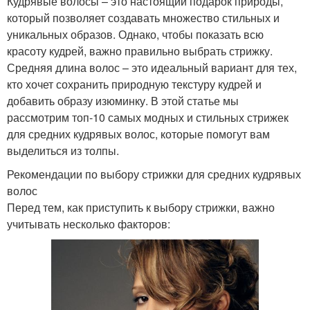
Кудрявые волосы – это настоящий подарок природы,
который позволяет создавать множество стильных и
уникальных образов. Однако, чтобы показать всю
Универсальные
Аксессуары для волос
красоту кудрей, важно правильно выбрать стрижку.
стрижки
Средняя длина волос – это идеальный вариант для тех,
кто хочет сохранить природную текстуру кудрей и
добавить образу изюминку. В этой статье мы
рассмотрим топ-10 самых модных и стильных стрижек
Волос с чёлкой
Фигурная стрижка
для средних кудрявых волос, которые помогут вам
выделиться из толпы.
Рекомендации по выбору стрижки для средних кудрявых
Стрижка на средние
волос
Стрижка до плеч
волосы
Перед тем, как приступить к выбору стрижки, важно
учитывать несколько факторов:
Челка-шторка на
Ровные волосы
волнистые волосы