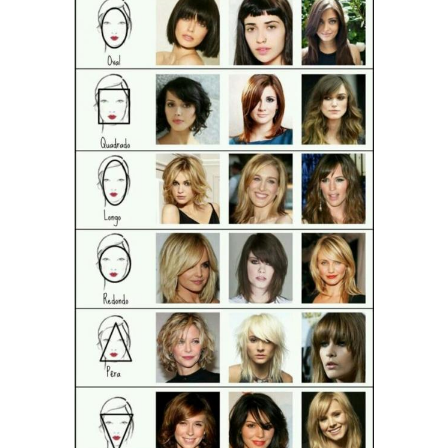
Стрижки для длинных
Стрижка для волнистых
волос
волос
Прически для
Идеальная стрижка
волнистых волос
Стрижки для тонких
Длинные волосы
волос
Стрижки для густых
Волос для объема
волос