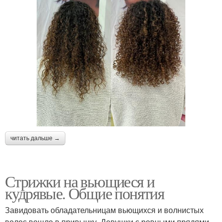
читать дальше →
Стрижки на вьющиеся и
кудрявые. Общие понятия
Завидовать обладательницам вьющихся и волнистых
волос вошло в привычку. Девушки с ровными прядями