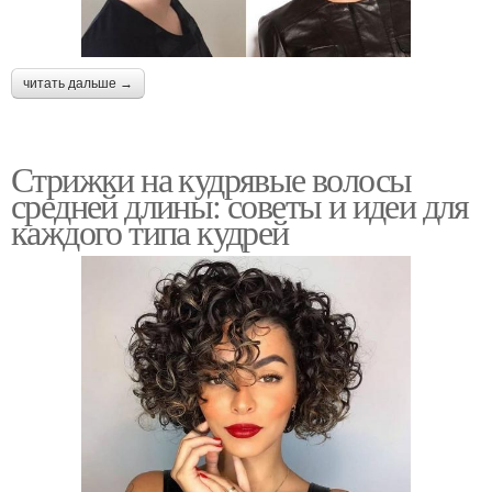
Волос при стрижке
волосы
читать дальше →
Волос в идеальном
Стрижка со слоями
состоянии
Стрижки на кудрявые волосы
средней длины: советы и идеи для
каждого типа кудрей
Кудрявая стрижка
Кудрявый боб
Модная стрижка
Сыворотка для волос
Женские стрижки
Стрижки на вьющиеся и