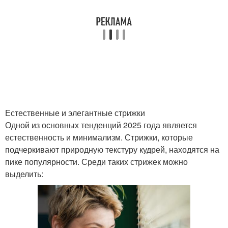
Шатуш для кудрявых
Стрижки с цветом
волос
Стрижка для кудрявых
Кудрявая пикси
волос
Естественные и элегантные стрижки
Средства для
Кудрявый метод
Одной из основных тенденций 2025 года является
вьющихся волос
естественность и минимализм. Стрижки, которые
подчеркивают природную текстуру кудрей, находятся на
пике популярности. Среди таких стрижек можно
Стрижки для кудрявых
Гели для кудрявых
выделить:
волос
волос
Каре на кудрявые
Каре для кудрявых