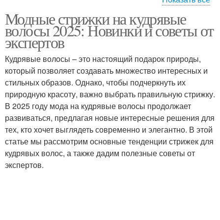
Модные стрижки на кудрявые
Экстремальные
Асимметричная стрижка
волосы 2025: Новинки и советы от
стрижки
экспертов
Кудрявые волосы – это настоящий подарок природы,
который позволяет создавать множество интересных и
Практичные стрижки
Подходящие стрижки
стильных образов. Однако, чтобы подчеркнуть их
природную красоту, важно выбрать правильную стрижку.
В 2025 году мода на кудрявые волосы продолжает
развиваться, предлагая новые интересные решения для
Тенденции в стрижках
Короткие стрижки
тех, кто хочет выглядеть современно и элегантно. В этой
статье мы рассмотрим основные тенденции стрижек для
кудрявых волос, а также дадим полезные советы от
экспертов.
Длинные стрижки
Кудрявые волосы