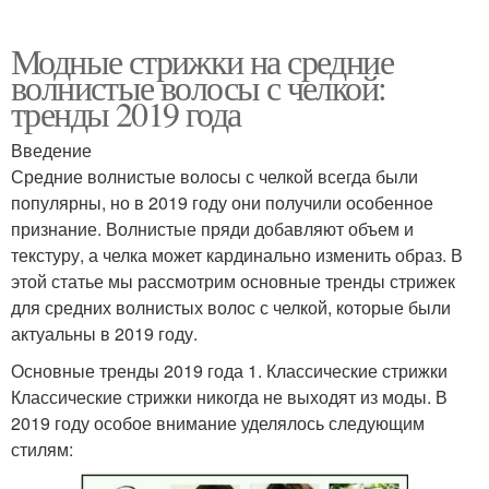
Модные стрижки на средние
волнистые волосы с челкой:
Короткая стрижка
Стрижка с фейдом
тренды 2019 года
Введение
Средние волнистые волосы с челкой всегда были
популярны, но в 2019 году они получили особенное
Кудрявый помпадур
Кудрявый андеркат
признание. Волнистые пряди добавляют объем и
текстуру, а челка может кардинально изменить образ. В
этой статье мы рассмотрим основные тренды стрижек
для средних волнистых волос с челкой, которые были
Кудрявый горшок
Кудрявое каре
актуальны в 2019 году.
Основные тренды 2019 года 1. Классические стрижки
Классические стрижки никогда не выходят из моды. В
2019 году особое внимание уделялось следующим
Красивые стрижки
Волосы с фото
стилям: