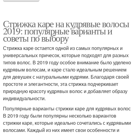
Стрижка каре на кудрявые волосы
Чёлки на кудрявые
Стрижки на вьющиеся
2019: популярные варианты и
волосы
волосы
советы по выбору
Стрижка каре остается одной из самых популярных и
универсальных причесок, которые подходят для разных
типов волос. В 2019 году особое внимание было уделено
Слоистая стрижка
Популярные стрижки
кудрявым волосам, и каре стало идеальным решением
для девушек с натуральными кудрями. Благодаря своей
простоте и элегантности, эта стрижка подчеркивает
природную красоту кудрявых волос и добавляет образу
Стрижки для вьющихся
Вьющиеся волосы
индивидуальности.
волос
Популярные варианты стрижки каре для кудрявых волос
В 2019 году были популярны несколько вариантов
стрижки каре, которые идеально сочетались с кудрявыми
Знаменитости с
Пушистые волосы
волосами. Каждый из них имеет свои особенности и
вьющимися волосами