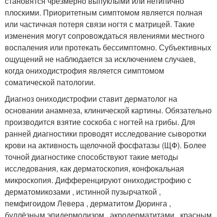
становятся чрезмерно выпуклыми или нетипично
плоскими. Приоритетным симптомом является полная
или частичная потеря связи ногтя с матрицей. Такие
изменения могут сопровождаться явлениями местного
воспаления или протекать бессимптомно. Субъективных
ощущений не наблюдается за исключением случаев,
когда ониходистрофия является симптомом
соматической патологии.
Диагноз ониходистрофии ставит дерматолог на
основании анамнеза, клинической картины. Обязательно
производится взятие соскоба с ногтей на грибы. Для
ранней диагностики проводят исследование сыворотки
крови на активность щелочной фосфатазы (ЩФ). Более
точной диагностике способствуют такие методы
исследования, как дерматоскопия, конфокальная
микроскопия. Дифференцируют ониходистрофию с
дерматомикозами , истинной пузырчаткой ,
пемфигоидом Левера , дерматитом Дюринга ,
буллёзным эпидермолизом , акродерматитами , красным