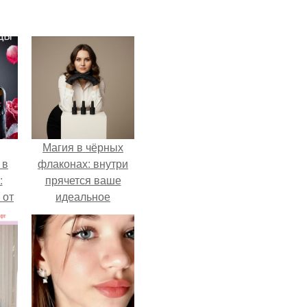
Магия в чёрных
 в
флаконах: внутри
:
прячется ваше
 от
идеальное
настроение.