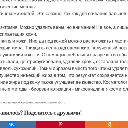
гические методы.
тинг кожи кистей. Это сложно, так как для сгибания пальце
.
бэктомия. Можно удалить вены, но внимание! Не все, а лишь
нсплантация кожи.
енители кожи. Иногда под кожей можно расположить пласти
екции жира. Тридцать лет назад ввели жир, полученный пос
 сухожилия и кости. С помощью небольших разрезов из обла
атывали, центрифугировали, удаляли кровь, оставляли то
 вдоль сухожилий. Таким образом вместо того чтобы удалят
ущество инъекций жира в том, что результат сохраняется н
ние жира под кожу также улучшает ее качество. Косметолог
тные методы - биоревитализация - микронидлинг якосметол
и:
ногти маникюр фото
,
маникюр лаком фото
авилось? Поделитесь с друзьями!