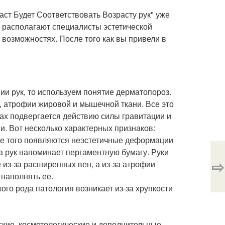
ст Будет Соответствовать Возрасту рук" уже
 располагают специалисты эстетической
 возможностях. После того как вы привели в
ии рук, то используем понятие дерматопороз.
, атрофии жировой и мышечной ткани. Все это
ках подвергается действию силы гравитации и
и. Вот несколько характерных признаков:
ме того появляются неэстетичные деформации
жа рук напоминает пергаментную бумагу. Руки
⇨
 из-за расширенных вен, а из-за атрофии
 наполнять ее.
го рода патология возникает из-за хрупкости
кие, косметологические и дополнительные.