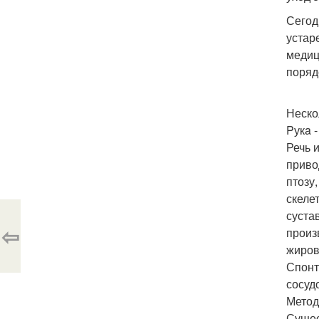
Сегод
устар
медиц
поряд
Неско
Pукa 
Речь 
приво
птозу
скеле
суста
⇦
произ
жиров
Спонт
сосуд
Метод
Сущес