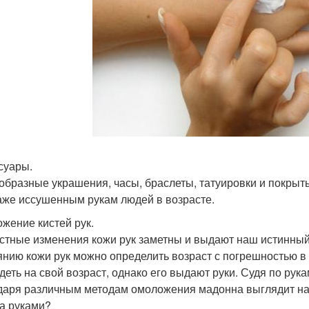
суары.
образные украшения, часы, браслеты, татуировки и покрыт
аже иссушенным рукам людей в возрасте.
жение кистей рук.
стные изменения кожи рук заметны и выдают наш истинный 
янию кожи рук можно определить возраст с погрешностью в 
деть на свой возраст, однако его выдают руки. Судя по рукам
даря различным методам омоложения мадонна выглядит на 
за руками?