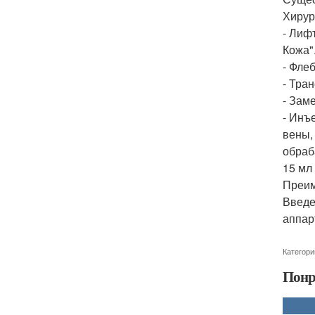
Хирур
- Лиф
Кожа"
- Фле
- Тра
- Зам
- Инъ
вены,
обраб
15 мл
Преим
Введе
аппар
Категори
Понр