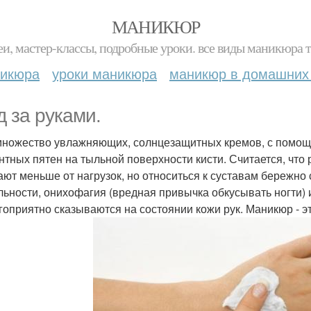
МАНИКЮР
и, мастер-классы, подробные уроки. все виды маникюра т
никюра
уроки маникюра
маникюр в домашних
д за руками.
множество увлажняющих, солнцезащитных кремов, с помощ
нтных пятен на тыльной поверхности кисти. Считается, что р
ают меньше от нагрузок, но относиться к суставам бережно 
льности, онихофагия (вредная привычка обкусывать ногти) 
гоприятно сказываются на состоянии кожи рук. Маникюр - эт