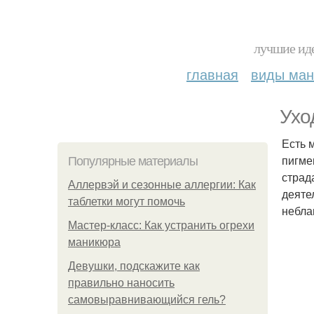
лучшие иде
главная
виды ма
Ухо
Есть 
пигме
Популярные материалы
страд
Аллервэй и сезонные аллергии: Как
деяте
таблетки могут помочь
небла
Мастер-класс: Как устранить огрехи
маникюра
Девушки, подскажите как
правильно наносить
самовыравнивающийся гель?