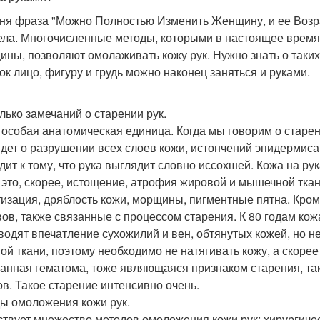
ня фраза "Можно Полностью Изменить Женщину, и ее Возра
ела. Многочисленные методы, которыми в настоящее время
ины, позволяют омолаживать кожу рук. Нужно знать о таких
ок лицо, фигуру и грудь можно наконец заняться и руками.
лько замечаний о старении рук.
- особая анатомическая единица. Когда мы говорим о старен
идет о разрушении всех слоев кожи, истончений эпидермиса
дит к тому, что pука выглядит словно иссохшей. Кожа на ру
, это, скорее, истощение, атрофия жировой и мышечной ткан
тизация, дряблость кожи, морщины, пигментные пятна. Кро
вов, также связанные с процессом старения. К 80 годам ко
водят впечатление сухожилий и вен, обтянутых кожей, но не
ой ткани, поэтому необходимо не натягивать кожу, а скорее
анная гематома, тоже являющаяся признаком старения, тако
ов. Такое старение интенсивно очень.
ы омоложения кожи рук.
твует множество методов омоложения кожи рук: хирургичес