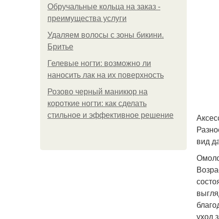
Обручальные кольца на заказ -
преимущества услуги
Удаляем волосы с зоны бикини.
Бритье
Гелевые ногти: возможно ли
наносить лак на их поверхность
Розово черный маникюр на
короткие ногти: как сделать
стильное и эффективное решение
Аксес
Разно
вид д
Омоло
Возра
состо
выгля
благо
уход 