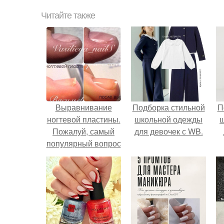
Читайте также
Выравнивание
Подборка стильной
П
ногтевой пластины.
школьной одежды
Пожалуй, самый
для девочек с WB.
популярный вопрос
среди клиентов:
"что такое
выравнивание
ногтевой пластины
и для чего это
нужно