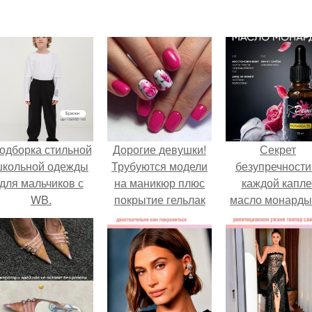
одборка стильной
Дорогие девушки!
Секрет
школьной одежды
Трубуются модели
безупречности
для мальчиков с
на маникюр плюс
каждой капле
WB.
покрытие гельлак
масло монарды
всего 350 рублей.
Demi Sweet.