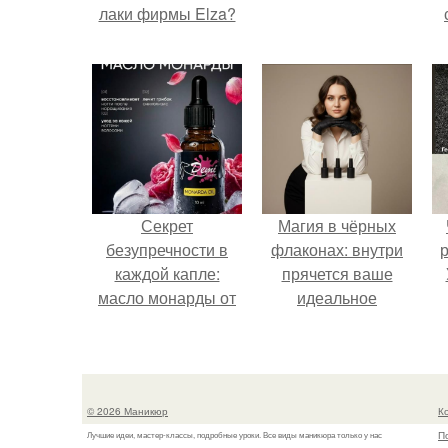
лаки фирмы Elza?
Секрет
Магия в чёрных
безупречности в
флаконах: внутри
р
каждой капле:
прячется ваше
масло монарды от
идеальное
Demi Sweet.
настроение.
© 2026 Маникюр
К
П
Лучшие идеи, мастер-классы, подробные уроки. Все виды маникюра только у нас