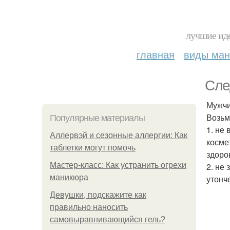
лучшие иде
главная
виды ма
Сле
Мужчи
Возьм
Популярные материалы
1. не
Аллервэй и сезонные аллергии: Как
косме
таблетки могут помочь
здоро
Мастер-класс: Как устранить огрехи
2. не
маникюра
утонч
Девушки, подскажите как
правильно наносить
самовыравнивающийся гель?