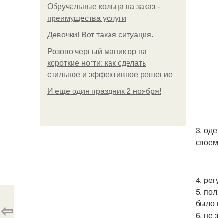
Обручальные кольца на заказ -
преимущества услуги
Девочки! Вот такая ситуация.
Розово черный маникюр на
короткие ногти: как сделать
стильное и эффективное решение
И еще один праздник 2 ноября!
3. од
своем
4. ре
5. по
было 
⇦
6. не