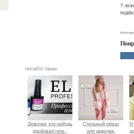
7. вс
подбо
Категори
Понр
Читайте также
Девочки, кто-нибудь
Стильный образ
У
пробовал гель -
для девочек.
д