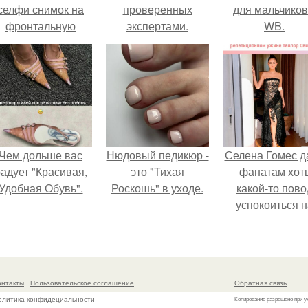
селфи снимок на
проверенных
для мальчиков
фронтальную
экспертами.
WB.
камеру.
Чем дольше вас
Нюдовый педикюр -
Селена Гомес д
адует "Красивая,
это "Тихая
фанатам хот
Удобная Обувь".
Роскошь" в уходе.
какой-то пово
успокоиться н
фоне всех
разговоров о
свадьбе Тейл
свифт.
онтакты
Пользовательское соглашение
Обратная связь
олитика конфидециальности
Копирование разрешено при у