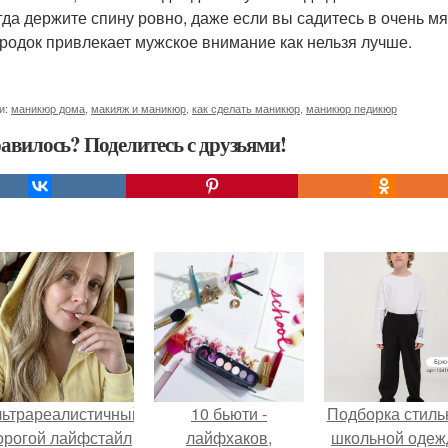
егда держите спину ровно, даже если вы садитесь в очень мя
родок привлекает мужское внимание как нельзя лучше.
и:
маникюр дома
,
макияж и маникюр
,
как сделать маникюр
,
маникюр педикюр
авилось? Поделитесь с друзьями!
льтрареалистичный
10 бьюти -
Подборка стиль
орогой лайфстайл
лайфхаков,
школьной оде