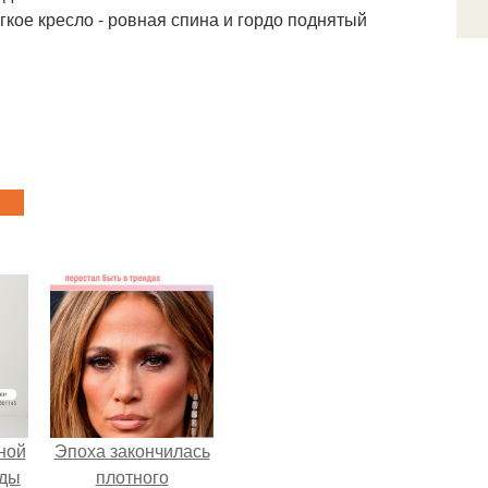
гкое кресло - ровная спина и гордо поднятый
ной
Эпоха закончилась
жды
плотного