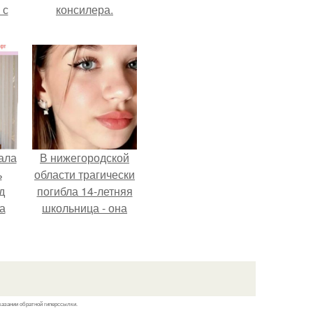
 с
консилера.
ала
В нижегородской
ь
области трагически
д
погибла 14-летняя
а
школьница - она
покончила с собой
на фоне подготовки
ор
к контрольной по
английскому языку.
казании обратной гиперссылки.