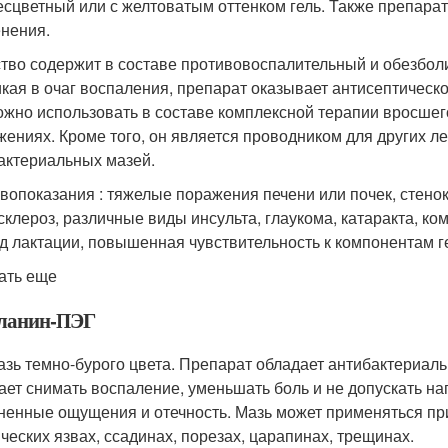
есцветный или с желтоватым оттенком гель. Также препарат
нения.
тво содержит в составе противовоспалительный и обезбо
кая в очаг воспаления, препарат оказывает антисептическ
ожно использовать в составе комплексной терапии вросшего 
жениях. Кроме того, он является проводником для других л
актериальных мазей.
вопоказания : тяжелые поражения печени или почек, стен
склероз, различные виды инсульта, глаукома, катаракта, ком
д лактации, повышенная чувствительность к компонентам г
ать еще
ланин-ПЭГ
азь темно-бурого цвета. Препарат обладает антибактериа
ает снимать воспаление, уменьшать боль и не допускать на
ненные ощущения и отечность. Мазь может применяться при
ческих язвах, ссадинах, порезах, царапинах, трещинах.