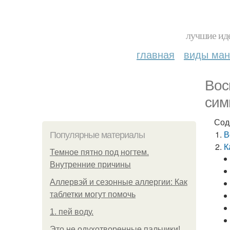
лучшие иде
главная
виды ма
Вос
сим
Сод
В
Популярные материалы
К
Темное пятно под ногтем.
Внутренние причины
Аллервэй и сезонные аллергии: Как
таблетки могут помочь
1. пей воду.
Это не одухотворенные пальчики!