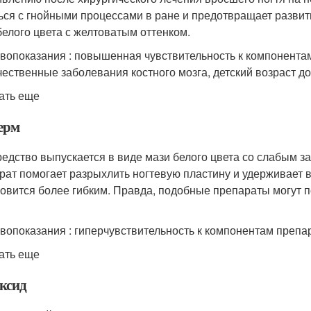
ься с гнойными процессами в ране и предотвращает развит
белого цвета с желтоватым оттенком.
вопоказания : повышенная чувствительность к компонента
чественные заболевания костного мозга, детский возраст до 
ать еще
ерм
редство выпускается в виде мази белого цвета со слабым з
рат помогает разрыхлить ногтевую пластину и удерживает в
новится более гибким. Правда, подобные препараты могут 
вопоказания : гиперчувствительность к компонентам препа
ать еще
ксид