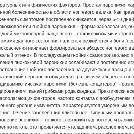
ратурных или физических факторов. Простая паронихия хар
нной болезненностью в области ногтевого валика. Как прав
енность симптомов постепенно снижается, через 5-10 дней
ококковая или гнойная паронихия – форма заболевания, 
одной микрофлорой, чаще всего – стафилококками и стрепто
омами данного состояния являются резкий отек и боли (нер
покраснения начинает формироваться абсцесс ногтевого вал
ватый оттенок. В последующем гнойник самопроизвольно п
ления пиококковой паронихии ослабевают и постепенно ис
остранение гнойного воспаления на другие ткани пальца и 
татический перенос возбудителя с развитием абсцессов во 
ндидамикотическая паронихия (болезнь кондитеров) – разн
ированием тканей грибками рода кандида. Практически все
асполагающих факторов: частого контакта с возбудителем,
енного уровня иммунитета. Характеризуется умеренным во
ение. Течение заболевания длительное. Типичным проявле
новение эпонихия – тонкого слоя кожи над ногтевым валик
венно ноготь, это проявляется утолщением, расслоением, 
венная паронихия – особенностью этого типа заболевания 