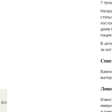
7 луч
Непра
стопы
посто
днем 
пацие
В апт
за но
Списо
Важно
матер
Лево
⇦
Извес
иммун
и заж