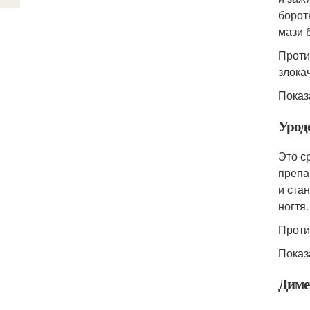
борот
мази 
Проти
злока
Показ
Урод
Это с
препа
и ста
ногтя.
Проти
Показ
Диме