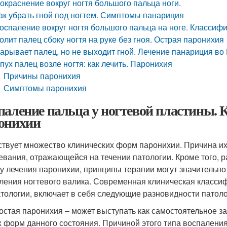
окраснение вокруг ногтя большого пальца ноги.
ак убрать гной под ногтем. Симптомы панариция
оспаление вокруг ногтя большого пальца на ноге. Классиф
олит палец сбоку ногтя на руке без гноя. Острая паронихия
арывает палец, но не выходит гной. Лечение панариция во
пух палец возле ногтя: как лечить. Паронихия
Причины паронихия
Симптомы паронихия
паление пальца у ногтевой пластины.
онихии
твует множество клинических форм паронихии. Причина их
евания, отражающейся на течении патологии. Кроме того, 
ку лечения паронихии, принципы терапии могут значительно
ления ногтевого валика. Современная клиническая класси
тологии, включает в себя следующие разновидности патоло
остая паронихия – может выступать как самостоятельное 
х форм данного состояния. Причиной этого типа воспалени