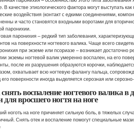
е. В качестве этиологического фактора могут выступать как
еские воздействия (контакт с едкими соединениями, компо
ненны и часто становятся входными воротами для вторично
ой паронихии.
говая паронихия – редкий тип заболевания, характеризующ
нтов на поверхности ногтевого валика. Чаще всего свидете
ронихия при экземе или псориазе – возникает достаточно р
тии экземы ногтевой валик умеренно воспален, на его пов
нты, после их разрушения образуются корочки, наблюдает
азом, охватывает всю ногтевую фалангу пальца, сопровож
д его поверхности иногда выделяется серозная или серозно
 снять воспаление ногтевого валика в
и для вросшего ногтя на ноге
ий ноготь на ноге причиняет сильную боль, в тяжелых случ
ичный. Снять отек и воспаление помогут специальные мази,
е