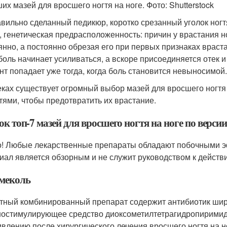
ших мазей для вросшего ногтя на ноге. Фото: Shutterstock
вильно сделанный педикюр, коротко срезанный уголок ног
, генетическая предрасположенность: причин у врастания но
янно, а постоянно обрезая его при первых признаках враст
боль начинает усиливаться, а вскоре присоединяется отек и 
нт попадает уже тогда, когда боль становится невыносимой.
еках существует огромный выбор мазей для вросшего ногтя 
гтями, чтобы предотвратить их врастание.
к топ-7 мазей для вросшего ногтя на ноге по верси
! Любые лекарственные препараты обладают побочными э
иал является обзорным и не служит руководством к действ
меколь
тный комбинированный препарат содержит антибиотик широ
остимулирующее средство диоксометилтетрагидропиримид
ивлению после хирургического лечения вросшего ногтя на н