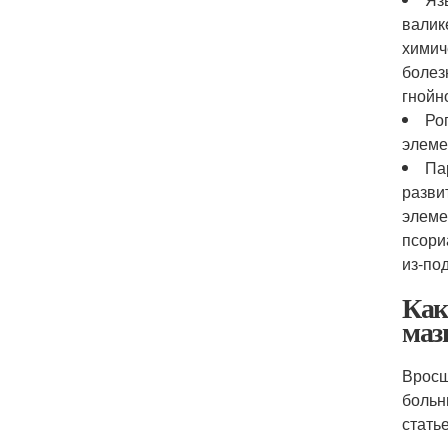
валик
химич
болез
гнойн
Ро
элеме
Па
разви
элеме
псори
из-по
Как
маз
Вросш
больн
стать