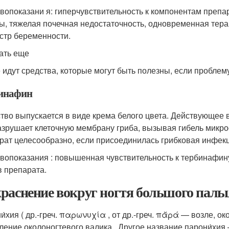
вопоказани я: гиперчувствительность к компонентам препа
ы, тяжелая почечная недостаточность, одновременная терап
стр беременности.
ать еще
 идут средства, которые могут быть полезны, если проблем
инафин
тво выпускается в виде крема белого цвета. Действующее 
азрушает клеточную мембрану гриба, вызывая гибель микро
рат целесообразно, если присоединилась грибковая инфек
вопоказания : повышенная чувствительность к тербинафину
в препарата.
раснение вокруг ногтя большого пальц
́хия ( др.-греч. παρωνυχία , от др.-греч. πᾰρά — возле, окол
ление околоногтевого валика
. Другое название парони́хи