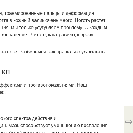
тя, травмированные пальцы и деформация
гтя в кожный валик очень много. Ноготь растет
ания, мы только усугубляем проблему. С каждым
воспаление. В итоге, как правило, к врачу
на ноге. Разберемся, как правильно ухаживать
и КП
ффектами и противопоказаниями. Наш
ию.
кого спектра действия и
⇨
ин. Мазь способствует уменьшению воспаления
оге. Антибиотик в составе средства помогает