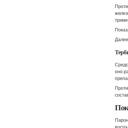
Проти
желез
триме
Показ
Далее
Терб
Средс
оно р
препа
Проти
соста
Пок
Парони
воспа