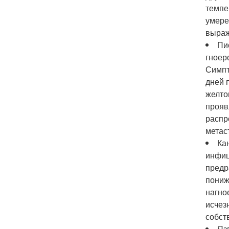
темпе
умере
выраж
Пи
гноер
Симпт
дней 
желто
прояв
распр
метас
Ка
инфиц
предр
пониж
нагно
исчез
собст
Яз