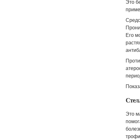
Это б
приме
Средс
Прони
Его м
растя
антиб
Проти
атеро
перио
Показ
Стел
Это м
помог
болез
трофи