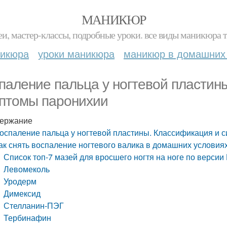
МАНИКЮР
и, мастер-классы, подробные уроки. все виды маникюра т
никюра
уроки маникюра
маникюр в домашних
паление пальца у ногтевой пластин
птомы паронихии
ержание
оспаление пальца у ногтевой пластины. Классификация и 
ак снять воспаление ногтевого валика в домашних условиях
Список топ-7 мазей для вросшего ногтя на ноге по версии
Левомеколь
Уродерм
Димексид
Стелланин-ПЭГ
Тербинафин