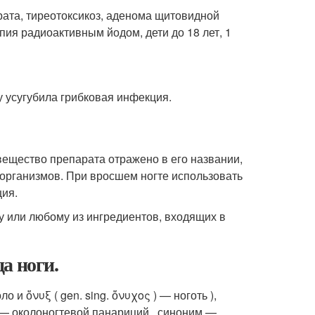
рата, тиреотоксикоз, аденома щитовидной
ия радиоактивным йодом, дети до 18 лет, 1
у усугубила грибковая инфекция.
вещество препарата отражено в его названии,
организмов. При вросшем ногте использовать
ция.
 или любому из ингредиентов, входящих в
а ноги.
о и ὄνυξ ( gen. sing. ὄνυχος ) — ноготь ),
я — околоногтевой панариций
, синоним —