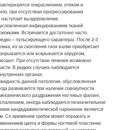
актеризуется покраснением, отеком и
ило, при отсутствии прогрессирования
 наступает выздоровление.
обусловленная инфицированием тканей
кокками. Встречается достаточно часто.
едко – пульсирующего характера). После 2-3
ика, из-за скопления гноя валик приобретает
рорывается или вскрывается хирургом,
чезают. При отсутствии лечения возможно
кисти. В редких случаях наблюдается
внутренних органах.
овидность данной патологии, обусловленная
гда развивается при наличии совокупности
 механического раздражения ногтевых фаланг,
спалением, иногда наблюдается незначительное
нием кандидамикотической паронихии является
ом. Со временем грибок может поражать и
изменением цвета и формы ногтевой пластинки.
является развитие изъязвлений на ногтевом