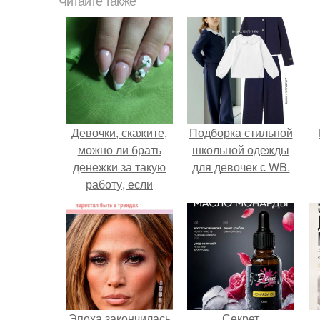
Читайте также
Девочки, скажите,
Подборка стильной
можно ли брать
школьной одежды
денежки за такую
для девочек с WB.
работу, если
можно, то сколько?
Эпоха закончилась
Секрет