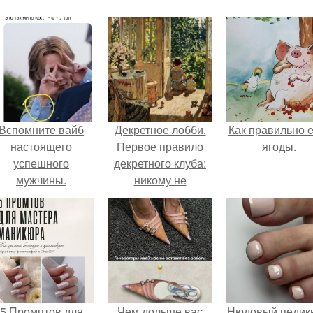
Вспомните вайб
Декретное лобби.
Как правильно e
настоящего
Первое правило
ягоды.
успешного
декретного клуба:
мужчины.
никому не
рассказывать о
свободном
времени в декрете.
5 Промптов для
Чем дольше вас
Нюдовый педикю