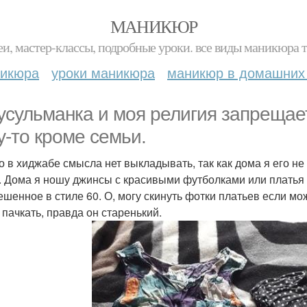
МАНИКЮР
и, мастер-классы, подробные уроки. все виды маникюра т
никюра
уроки маникюра
маникюр в домашних
усульманка и моя религия запрещае
у-то кроме семьи.
о в хиджабе смысла нет выкладывать, так как дома я его н
. Дома я ношу джинсы с красивыми футболками или платья ч
ешенное в стиле 60. О, могу скинуть фотки платьев если мож
 пачкать, правда он старенький.