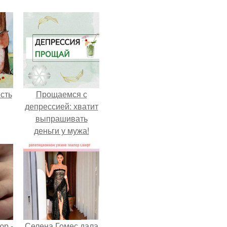
сть
Прощаемся с
депрессией: хватит
выпрашивать
деньги у мужа!
р -
Селена Гомес дала