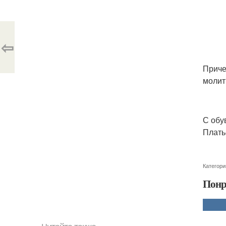
⇦
Приче
молит
С обу
Плать
Категори
Понр