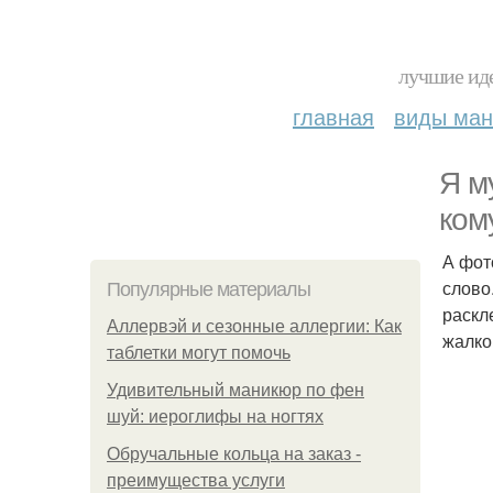
лучшие иде
главная
виды ма
Я м
ком
А фот
слово
Популярные материалы
раскл
Аллервэй и сезонные аллергии: Как
жалко
таблетки могут помочь
Удивительный маникюр по фен
шуй: иероглифы на ногтях
Обручальные кольца на заказ -
преимущества услуги