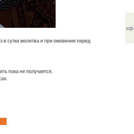
⇨
аз в сутки молитва и при омовении перед
ить пока не получается.
сах.