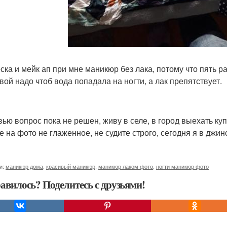
ска и мейк ап при мне маникюр без лака, потому что пять р
вой надо чтоб вода попадала на ногти, а лак препятствует.
вью вопрос пока не решен, живу в селе, в город выехать куп
е на фото не глаженное, не судите строго, сегодня я в джин
и:
маникюр дома
,
красивый маникюр
,
маникюр лаком фото
,
ногти маникюр фото
авилось? Поделитесь с друзьями!