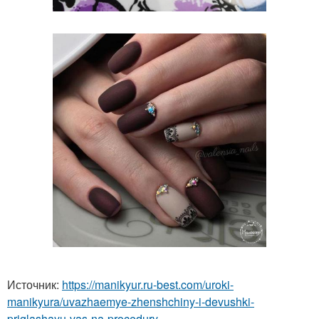
Источник:
https://manikyur.ru-best.com/uroki-
manikyura/uvazhaemye-zhenshchiny-i-devushki-
priglashayu-vas-na-procedury