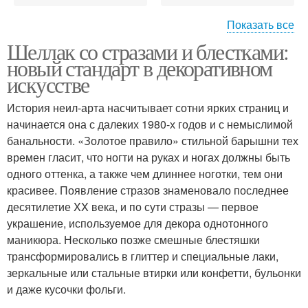
Показать все
Шеллак со стразами и блестками:
Маникюр с бульонками
Маникюр с глиттером
новый стандарт в декоративном
искусстве
История неил-арта насчитывает сотни ярких страниц и
начинается она с далеких 1980-х годов и с немыслимой
Блёстки в маникюре
банальности. «Золотое правило» стильной барышни тех
времен гласит, что ногти на руках и ногах должны быть
одного оттенка, а также чем длиннее ноготки, тем они
красивее. Появление стразов знаменовало последнее
десятилетие XX века, и по сути стразы — первое
украшение, используемое для декора однотонного
маникюра. Несколько позже смешные блестяшки
трансформировались в глиттер и специальные лаки,
зеркальные или стальные втирки или конфетти, бульонки
и даже кусочки фольги.