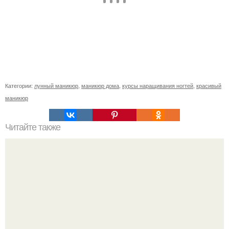
Категории:
лунный маникюр
,
маникюр дома
,
курсы наращивания ногтей
,
красивый
маникюр
Читайте также
Идеи роскошного вечернего фешн - макияжа для любого