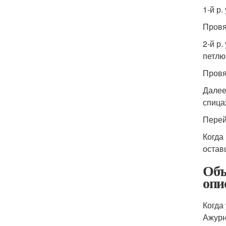
1-й р.
Провя
2-й р
петлю
Провя
Далее
спицах
Перей
Когда 
остав
Объ
опи
Когда
Ажурн