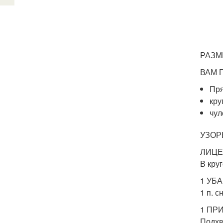
РАЗМЕ
ВАМ 
Пря
кру
чул
УЗОР
ЛИЦЕ
В кру
1 УБ
1 п. 
1 ПР
Подхв