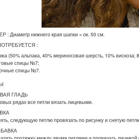
Р : Диаметр нижнего края шапки = ок. 50 см.
ПОТРЕБУЕТСЯ :
жа (50% альпака, 40% мериносовая шерсть, 10% вискоза; 87
говые спицы №7;
очные спицы №7.
Ы
ВАЯ ГЛАДЬ
говых рядах все петли вязать лицевыми.
АВКА
снять, следующую петлю провязать по рисунку и снятую петл
ИБАВКА
атить протяжку между двумя петлями и провязать лицевой