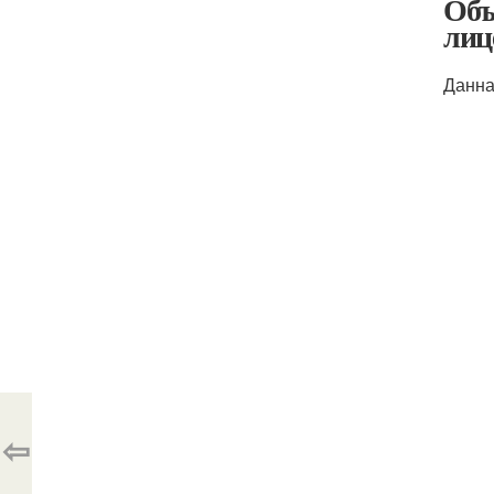
Объ
лиц
Данна
⇦