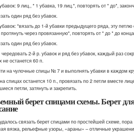
 убавок: 9 лиц., * 1 убавка, 19 лиц.*, повторять от * до*, закон
зать один ряд без убавок.
. убавок: *вязать до 1-й убавки предыдущего ряда, эту петл
 протянуть через провязанную*, повторять от * до * до конца
зать один ряд без убавок.
 чередовать 2-й р. убавок и ряд без убавок, каждый раз сок
 не останется 60 п.
ти на чулочные спицы № 7 и выполнять убавки в каждом кр
на спицах останется 10 п., провязать по 2 петли вместе лице
шиеся петли, затянуть и закрепить.
емный берет спицами схемы. Берет дл
сание
 удалось связать берет спицами по простейшей схеме, пора
ая вязка, рельефные узоры, «араны» – отличные украшения