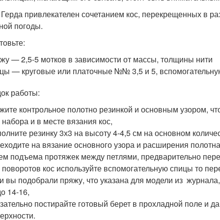
 Герда привлекателен сочетанием кос, перекрещенных в раз
ной погоды.
товьте:
жу — 2,5-5 мотков в зависимости от массы, толщины нити
цы — круговые или платочные №№ 3,5 и 5, вспомогательну
ок работы:
жите контрольное полотно резинкой и основным узором, чт
 набора и в месте вязания кос,
олните резинку 3х3 на высоту 4-4,5 см на основном количес
еходите на вязание основного узора и расширения полотн
ем подъема протяжек между петлями, предварительно пере
 поворотов кос используйте вспомогательную спицы то пере
и вы подобрали пряжу, что указана для модели из журнала, 
о 14-16,
зательно постирайте готовый берет в прохладной поле и д
ерхности.