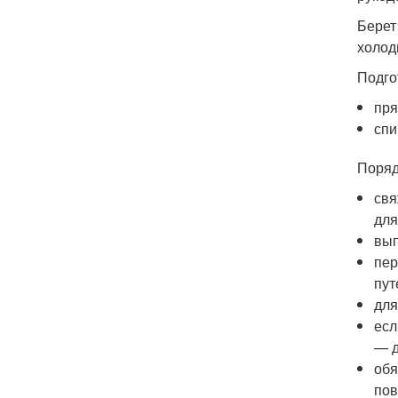
Берет
холод
Подго
пря
спи
Поряд
свя
для
вып
пер
пут
для
есл
— д
обя
пов