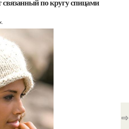
 связанный по кругу спицами
х.
⇨