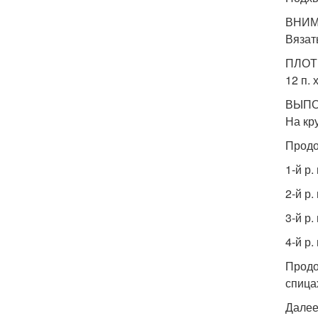
ВНИМ
Вязат
ПЛОТ
12 п. 
ВЫПО
На кр
Продо
1-й р.
2-й р.
3-й р.
4-й р.
Продо
спица
Далее