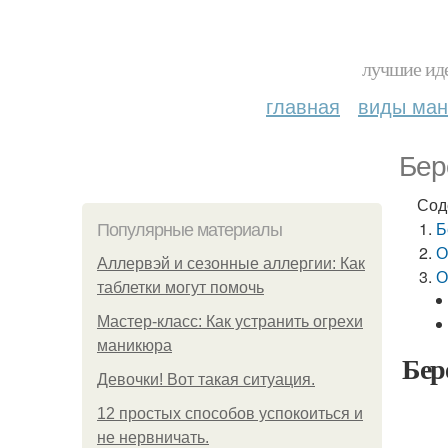
лучшие иде
главная
виды ма
Бер
Сод
Б
Популярные материалы
О
Аллервэй и сезонные аллергии: Как
О
таблетки могут помочь
Мастер-класс: Как устранить огрехи
маникюра
Бер
Девочки! Вот такая ситуация.
12 простых способов успокоиться и
не нервничать.