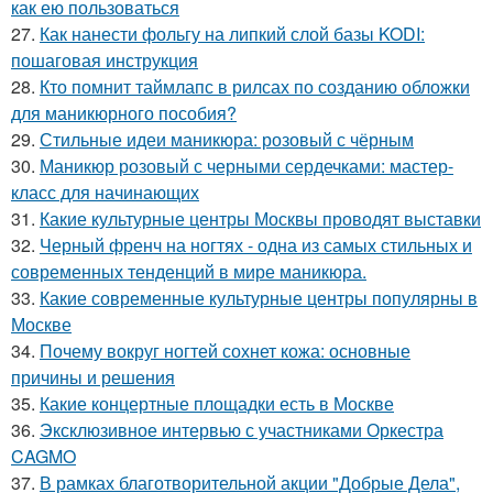
как ею пользоваться
27.
Как нанести фольгу на липкий слой базы KODI:
пошаговая инструкция
28.
Кто помнит таймлапс в рилсах по созданию обложки
для маникюрного пособия?
29.
Стильные идеи маникюра: розовый с чёрным
30.
Маникюр розовый с черными сердечками: мастер-
класс для начинающих
31.
Какие культурные центры Москвы проводят выставки
32.
Черный френч на ногтях - одна из самых стильных и
современных тенденций в мире маникюра.
33.
Какие современные культурные центры популярны в
Москве
34.
Почему вокруг ногтей сохнет кожа: основные
причины и решения
35.
Какие концертные площадки есть в Москве
36.
Эксклюзивное интервью с участниками Оркестра
CAGMO
37.
В рамках благотворительной акции "Добрые Дела",