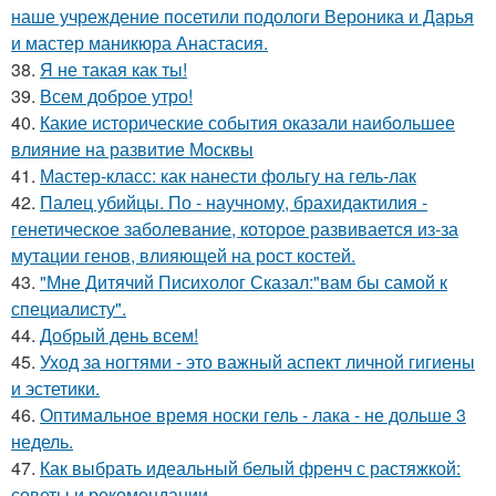
наше учреждение посетили подологи Вероника и Дарья
и мастер маникюра Анастасия.
38.
Я не такая как ты!
39.
Всем доброе утро!
40.
Какие исторические события оказали наибольшее
влияние на развитие Москвы
41.
Мастер-класс: как нанести фольгу на гель-лак
42.
Палец убийцы. По - научному, брахидактилия -
генетическое заболевание, которое развивается из-за
мутации генов, влияющей на рост костей.
43.
"Мне Дитячий Писихолог Сказал:"вам бы самой к
специалисту".
44.
Добрый день всем!
45.
Уход за ногтями - это важный аспект личной гигиены
и эстетики.
46.
Оптимальное время носки гель - лака - не дольше 3
недель.
47.
Как выбрать идеальный белый френч с растяжкой:
советы и рекомендации