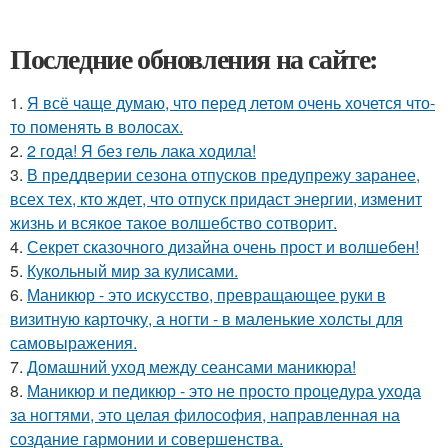
Последние обновления на сайте:
1.
Я всё чаще думаю, что перед летом очень хочется что-
то поменять в волосах.
2.
2 года! Я без гель лака ходила!
3.
В преддверии сезона отпусков предупрежу заранее,
всех тех, кто ждет, что отпуск придаст энергии, изменит
жизнь и всякое такое волшебство сотворит.
4.
Секрет сказочного дизайна очень прост и волшебен!
5.
Кукольный мир за кулисами.
6.
Маникюр - это искусство, превращающее руки в
визитную карточку, а ногти - в маленькие холсты для
самовыражения.
7.
Домашний уход между сеансами маникюра!
8.
Маникюр и педикюр - это не просто процедура ухода
за ногтями, это целая философия, направленная на
создание гармонии и совершенства.