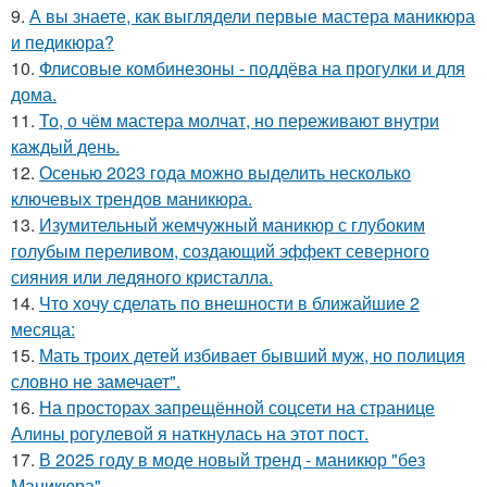
9.
А вы знаете, как выглядели первые мастера маникюра
и педикюра?
10.
Флисовые комбинезоны - поддёва на прогулки и для
дома.
11.
То, о чём мастера молчат, но переживают внутри
каждый день.
12.
Осенью 2023 года можно выделить несколько
ключевых трендов маникюра.
13.
Изумительный жемчужный маникюр с глубоким
голубым переливом, создающий эффект северного
сияния или ледяного кристалла.
14.
Что хочу сделать по внешности в ближайшие 2
месяца:
15.
Мать троих детей избивает бывший муж, но полиция
словно не замечает".
16.
На просторах запрещённой соцсети на странице
Алины рогулевой я наткнулась на этот пост.
17.
В 2025 году в моде новый тренд - маникюр "без
Маникюра".