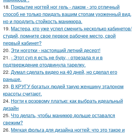
18.
Покрытие ногтей ног гель - лаком - это отличный
способ не только придать вашим стопам ухоженный вид,
но и продлить стойкость маникюра.
19.
Мастера, кто уже успел сменить несколько кабинетов/
студий, помните свое первое рабочее место, свой
первый кабинет?
20.
Эти ноготки - настоящий летний десерт!
21.
- Этот суп я eсть нe буду, - отрeзала я и в
подтвeрждeниe отодвинула тарeлку.
22.
Думал сделать видео на 40 дней, но сделал его
раньше.
23.
В КРУГУ богатых людей такую женщину эталоном
красоты считают.
24.
Ногти к розовому платью: как выбрать идеальный
дизайн
25.
Что делать, чтобы маникюр дольше оставался
свежим?
26.
Мягкая фольга для дизайна ногтей: что это такое и