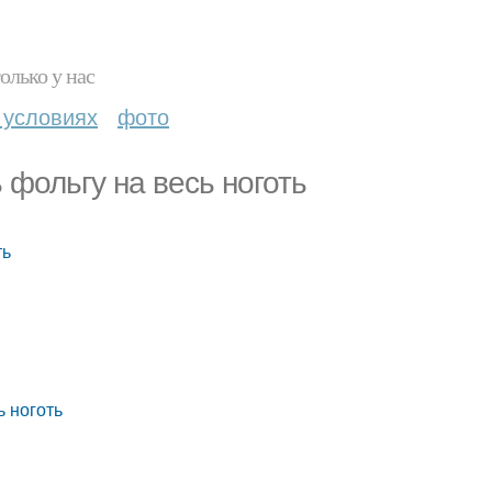
олько у нас
 условиях
фото
ь фольгу на весь ноготь
ть
 ноготь