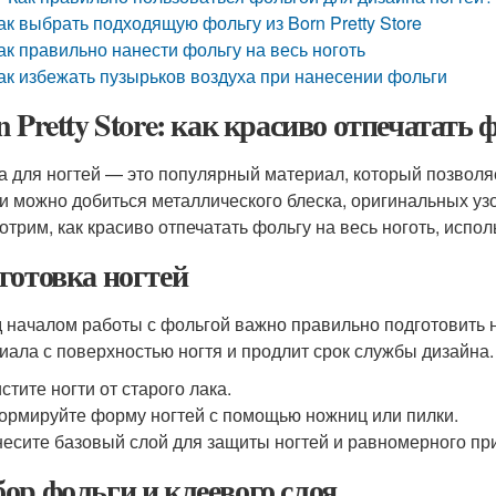
ак выбрать подходящую фольгу из Born Pretty Store
ак правильно нанести фольгу на весь ноготь
ак избежать пузырьков воздуха при нанесении фольги
n Pretty Store: как красиво отпечатать 
а для ногтей — это популярный материал, который позвол
и можно добиться металлического блеска, оригинальных уз
трим, как красиво отпечатать фольгу на весь ноготь, исполь
готовка ногтей
 началом работы с фольгой важно правильно подготовить н
иала с поверхностью ногтя и продлит срок службы дизайна.
стите ногти от старого лака.
рмируйте форму ногтей с помощью ножниц или пилки.
есите базовый слой для защиты ногтей и равномерного пр
ор фольги и клеевого слоя