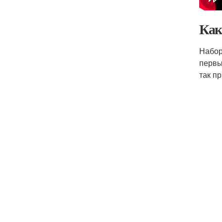
Как
Набор
первы
так п