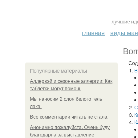
лучшие иде
главная
виды ма
Bor
Сод
B
Популярные материалы
Аллервэй и сезонные аллергии: Как
таблетки могут помочь
Мы наносим 2 слоя белого гель
лака.
С
К
Все комментарии читать не стала.
К
Анонимно пожалуйста. Очень буду
благодарна за выставление