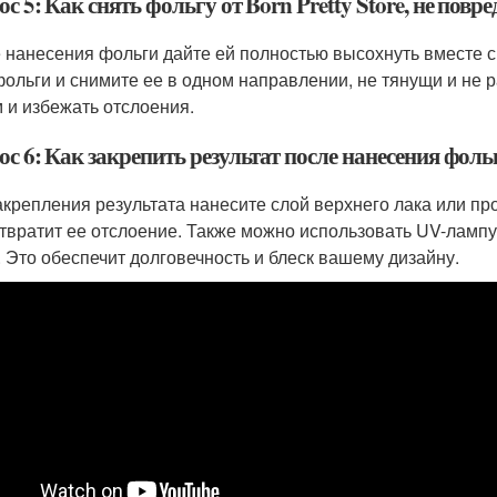
с 5: Как снять фольгу от Born Pretty Store, не повр
 нанесения фольги дайте ей полностью высохнуть вместе с
фольги и снимите ее в одном направлении, не тянущи и не 
 и избежать отслоения.
с 6: Как закрепить результат после нанесения фольги
акрепления результата нанесите слой верхнего лака или пр
твратит ее отслоение. Также можно использовать UV-лампу
. Это обеспечит долговечность и блеск вашему дизайну.