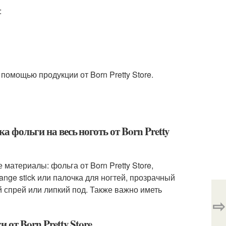
:
 помощью продукции от Born Pretty Store.
а фольги на весь ноготь от Born Pretty
материалы: фольга от Born Pretty Store,
ange stick или палочка для ногтей, прозрачный
й спрей или липкий под. Также важно иметь
⇨
 от Born Pretty Store