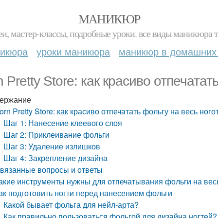
МАНИКЮР
и, мастер-классы, подробные уроки. все виды маникюра т
никюра
уроки маникюра
маникюр в домашних
n Pretty Store: как красиво отпечатат
ержание
orn Pretty Store: как красиво отпечатать фольгу на весь ного
Шаг 1: Нанесение клеевого слоя
Шаг 2: Приклеивание фольги
Шаг 3: Удаление излишков
Шаг 4: Закрепление дизайна
вязанные вопросы и ответы
акие инструменты нужны для отпечатывания фольги на весь
ак подготовить ногти перед нанесением фольги
Какой бывает фольга для нейл-арта?
Как правильно пользоваться фольгой для дизайна ногтей?