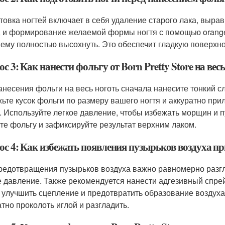
товка ногтей включает в себя удаление старого лака, выр
, и формирование желаемой формы ногтя с помощью orange s
 ему полностью высохнуть. Это обеспечит гладкую поверхно
с 3: Как нанести фольгу от Born Pretty Store на вес
анесения фольги на весь ноготь сначала нанесите тонкий сл
ьте кусок фольги по размеру вашего ногтя и аккуратно прил
. Используйте легкое давление, чтобы избежать морщин и п
те фольгу и зафиксируйте результат верхним лаком.
с 4: Как избежать появления пузырьков воздуха при
редотвращения пузырьков воздуха важно равномерно разгла
е давление. Также рекомендуется нанести адгезивный спре
 улучшить сцепление и предотвратить образование воздуха
атно проколоть иглой и разгладить.