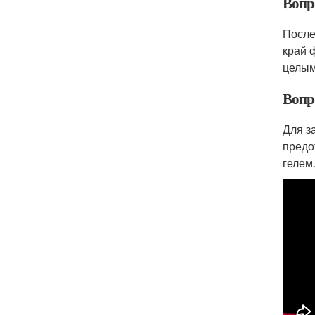
Вопро
После
край 
целым
Вопро
Для з
предо
гелем