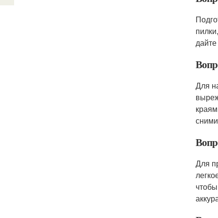
Подго
пилки
дайте
Вопро
Для н
выреж
краям
сними
Вопро
Для п
легко
чтобы
аккур