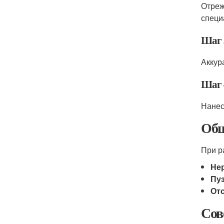
Отреж
специ
Шаг 
Аккур
Шаг 
Нанес
Общ
При р
Не
Пу
От
Сов