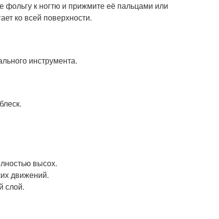
е фольгу к ногтю и прижмите её пальцами или
ает ко всей поверхности.
ального инструмента.
блеск.
олностью высох.
их движений.
й слой.