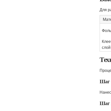
Для р
Мат
Фоль
Клее
слой
Тех
Проце
Шаг 
Нанес
Шаг 