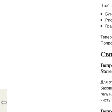
Чтобы
Бли
Рис
Гра
Тепер
Попро
Свя
Вопро
Store
Для о
базов
гель 
⇦
чисты
Вопро