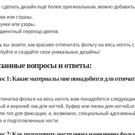
 сделать дизайн ещё более оригинальным, можно добавить
ки или стразы.
унки или узоры.
диентный переход цветов.
ь вы знаете, как красиво отпечатать фольгу на весь ноготь с
буйте и создайте свои уникальные дизайны!
занные вопросы и ответы:
с 1: Какие материалы мне понадобятся для отпечатк
тпечатка фольги на весь ноготь вам понадобятся следующие 
ый и верхний лак для ногтей, буфер или пилка для ногтей,or
или топ для фиксации, и, возможно, специальный адгезивны
е и подготовленные ногти.
с 2: Как подготовить ногти перед нанесением фольги