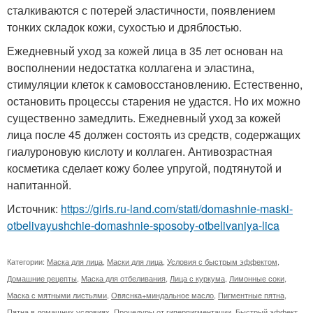
сталкиваются с потерей эластичности, появлением
тонких складок кожи, сухостью и дряблостью.
Ежедневный уход за кожей лица в 35 лет основан на
восполнении недостатка коллагена и эластина,
стимуляции клеток к самовосстановлению. Естественно,
остановить процессы старения не удастся. Но их можно
существенно замедлить. Ежедневный уход за кожей
лица после 45 должен состоять из средств, содержащих
гиалуроновую кислоту и коллаген. Антивозрастная
косметика сделает кожу более упругой, подтянутой и
напитанной.
Источник:
https://girls.ru-land.com/stati/domashnie-maski-
otbelivayushchie-domashnie-sposoby-otbelivaniya-lica
Категории:
Маска для лица
,
Маски для лица
,
Условия с быстрым эффектом
,
Домашние рецепты
,
Маска для отбеливания
,
Лица с куркума
,
Лимонные соки
,
Маска с мятными листьями
,
Овяснка+миндальное масло
,
Пигментные пятна
,
Пятна в домашних условиях
,
Процедуры от гиперпигментации
,
Быстрый эффект