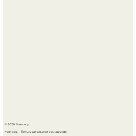
Скандинавский боб стал одной из тех летних стрижек,
которые выглядят очень просто.
В нижегородской области трагически погибла 14-летняя
школьница - она покончила с собой на фоне подготовки к
контрольной по английскому языку.
© 2026 Маникюр
Контакты
Пользовательское соглашение