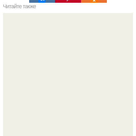
Читайте также
На кончиках пальцев: разнообразие текстур в нейл -
арте.
Стильный образ для девочек.