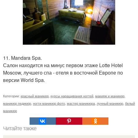
11. Mandara Spa.
Салон находится на минус первом этаже Lotte Hotel
Moscow, лучшего спа - отеля в восточной Европе по
версии World Spa.
Категории:
красный маникюр
,
курсы наращивания ногтей
,
макияж и маникюр
,
маникюр педикюр
,
ногти маникюр фото
,
мастер маникюра
,
лунный маникюр
,
белый
маникюр
Читайте также