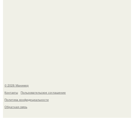
Селена Гомес дала фанатам хоть какой-то повод
успокоиться на фоне всех разговоров о свадьбе Тейлор
свифт.
© 2026 Маникюр
Контакты
Пользовательское соглашение
Политика конфидециальности
Обратная связь