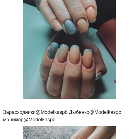
Зарасходники@Modelkaspb Дыбенко@Modelkaspb
маникюр@Modelkaspb.