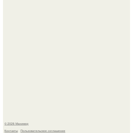
Селена Гомес дала фанатам хоть какой-то повод
успокоиться на фоне всех разговоров о свадьбе Тейлор
свифт.
В нижегородской области трагически погибла 14-летняя
школьница - она покончила с собой на фоне подготовки к
контрольной по английскому языку.
© 2026 Маникюр
Контакты
Пользовательское соглашение