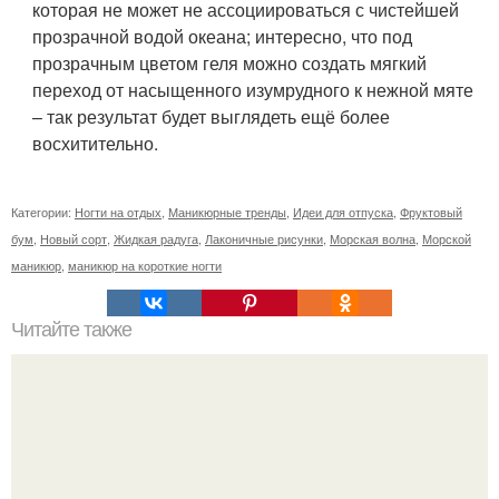
которая не может не ассоциироваться с чистейшей
прозрачной водой океана; интересно, что под
прозрачным цветом геля можно создать мягкий
переход от насыщенного изумрудного к нежной мяте
– так результат будет выглядеть ещё более
восхитительно.
Категории:
Ногти на отдых
,
Маникюрные тренды
,
Идеи для отпуска
,
Фруктовый
бум
,
Новый сорт
,
Жидкая радуга
,
Лаконичные рисунки
,
Морская волна
,
Морской
маникюр
,
маникюр на короткие ногти
Читайте также