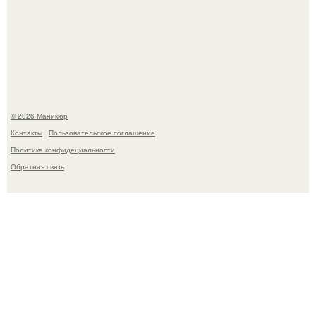
В нижегородской области трагически погибла 14-летняя
школьница - она покончила с собой на фоне подготовки к
контрольной по английскому языку.
© 2026 Маникюр
Контакты
Пользовательское соглашение
Политика конфидециальности
Обратная связь