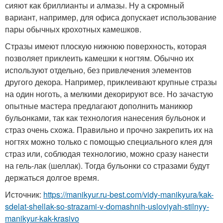
сияют как бриллианты и алмазы. Ну а скромный
вариант, например, для офиса допускает использование
пары обычных крохотных камешков.
Стразы имеют плоскую нижнюю поверхность, которая
позволяет приклеить камешки к ногтям. Обычно их
используют отдельно, без привлечения элементов
другого декора. Например, приклеивают крупные стразы
на один ноготь, а мелкими декорируют все. Но зачастую
опытные мастера предлагают дополнить маникюр
бульонками, так как технология нанесения бульонок и
страз очень схожа. Правильно и прочно закрепить их на
ногтях можно только с помощью специального клея для
страз или, соблюдая технологию, можно сразу нанести
на гель-лак (шеллак). Тогда бульонки со стразами будут
держаться долгое время.
Источник:
https://manikyur.ru-best.com/vidy-manikyura/kak-
sdelat-shellak-so-strazami-v-domashnih-usloviyah-stilnyy-
manikyur-kak-krasivo