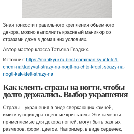
Зная тонкости правильного крепления объемного
декора, можно выполнить красивый маникюр со
стразами даже в домашних условиях.
Автор мастер-класса Татьяна Гладких.
Источник:
https://manikyur.ru-best.com/manikyur-foto/i-
chem-nakladyvat-strazy-na-nogti-na-chto-krepit-strazy-na-
nogti-kak-kleit-strazy-na
Как клеить стразы на ногти, чтобы
долго держались. Выбор украшения
Стразы – украшения в виде сверкающих камней,
имитирующих драгоценные кристаллы. Эти камешки,
применяемые для декора ногтей, могут быть разных
размеров, форм, цветов. Например, в виде сердечек,