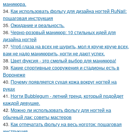
маникюра.
34.
Как использовать фольгу для дизайна ногтей RuNail:
пошаговая инструкция
35.
Ожидание и реальность.
36.
Черно-розовый маникюр: 10 стильных идей для
дизайна ногтей
37.
Чтоб глаза на всех не щурить, мол я круче круче всех,
вам не надо маникюрить, ногти не дают успех.
38.
Цвет фуксия - это смелый выбор для маникюра!
39.
Какие спортивные сооружения и стадионы есть в
Воронеже
40.
Почему появляется сухая кожа вокруг ногтей на
руках
41.
Ногти Bubblegum - летний тренд, который подойдет
каждой девушке.
42.
Можно ли использовать фольгу для ногтей на
обычный лак: советы мастеров
43.
Как отпечатать фольгу на весь ноготок: пошаговая
инструкция