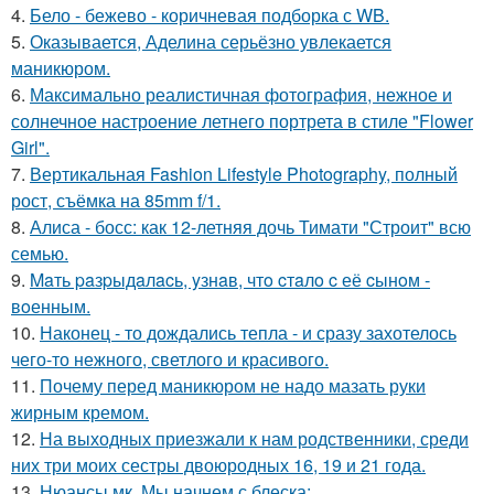
4.
Бело - бежево - коричневая подборка с WB.
5.
Оказывается, Аделина серьёзно увлекается
маникюром.
6.
Максимально реалистичная фотография, нежное и
солнечное настроение летнего портрета в стиле "Flower
Girl".
7.
Вертикальная Fashion Lifestyle Photography, полный
рост, съёмка на 85mm f/1.
8.
Алиса - босс: как 12-летняя дочь Тимати "Строит" всю
семью.
9.
Maть paзpыдaлacь, yзнaв, чтo cтaлo c её cынoм -
вoенным.
10.
Наконец - то дождались тепла - и сразу захотелось
чего-то нежного, светлого и красивого.
11.
Почему перед маникюром не надо мазать руки
жирным кремом.
12.
На выходных приезжали к нам родственники, среди
них три моих сестры двоюродных 16, 19 и 21 года.
13.
Нюансы мк. Мы начнем с блеска: