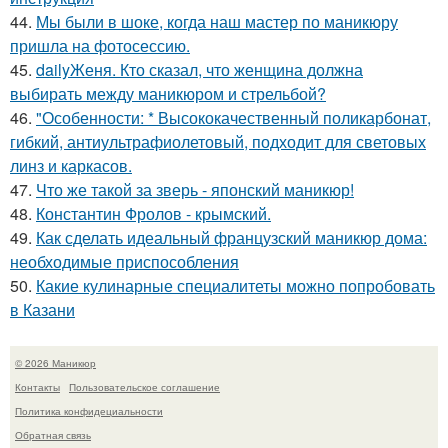
44.
Мы были в шоке, когда наш мастер по маникюру
пришла на фотосессию.
45.
dailyЖеня. Кто сказал, что женщина должна
выбирать между маникюром и стрельбой?
46.
"Особенности: * Высококачественный поликарбонат,
гибкий, антиультрафиолетовый, подходит для световых
линз и каркасов.
47.
Что же такой за зверь - японский маникюр!
48.
Константин Фролов - крымский.
49.
Как сделать идеальный французский маникюр дома:
необходимые приспособления
50.
Какие кулинарные специалитеты можно попробовать
в Казани
© 2026 Маникюр
Контакты
Пользовательское соглашение
Политика конфидециальности
Обратная связь