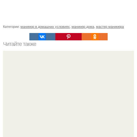
Категории:
маникюр в домашних условиях
,
маникюр дома
,
мастер маникюра
Читайте также
Маски для волос для сумасшедшего объема: