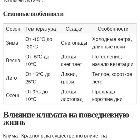
Сезонные особенности
Сезон
Температура
Осадки
Особенности
От -15°C до
Холодные ветра,
Зима
Снегопады
-30°C
длинные ночи
От -5°C до
Дожди,
Потепление,
Весна
10°C
снег тает
начало вегетации
От 15°C до
Ливни,
Теплое, короткое
Лето
25°C
грозы
лето
От 0°C до
Дожди,
Прохлада,
Осень
10°C
листопад
короткие дни
Влияние климата на повседневную
жизнь
Климат Красноярска существенно влияет на