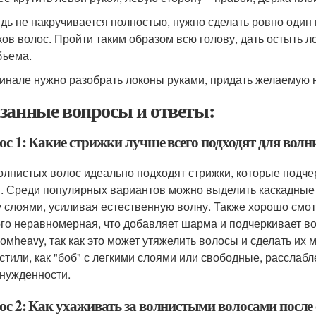
ядь не накручивается полностью, нужно сделать ровно один 
ков волос. Пройти таким образом всю голову, дать остыть л
бъема.
финале нужно разобрать локоны руками, придать желаемую 
занные вопросы и ответы:
ос 1: Какие стрижки лучше всего подходят для волн
олнистых волос идеально подходят стрижки, которые подче
. Среди популярных вариантов можно выделить каскадные 
 слоями, усиливая естественную волну. Также хорошо смотр
го неравномерная, что добавляет шарма и подчеркивает во
омheavy, так как это может утяжелить волосы и сделать их
 стили, как "боб" с легкими слоями или свободные, рассла
нужденности.
ос 2: Как ухаживать за волнистыми волосами после