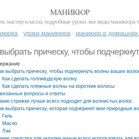
МАНИКЮР
и, мастер-классы, подробные уроки. все виды маникюра т
никюра
уроки маникюра
маникюр в домашних
 выбрать прическу, чтобы подчеркну
ержание
ак выбрать прическу, чтобы подчеркнуть волны ваших воло
Как сделать голливудскую волну
Как сделать пляжные волны на короткие волосы
вязанные вопросы и ответы
акие стрижки лучше всего подходят для волнистых волос
ак выбрать прическу, которая подчеркнет мои природные в
Гель
Масло
Лак
акие средства для укладки лучше всего использовать для в