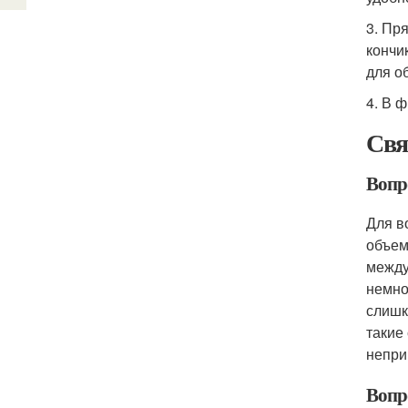
3. Пр
кончи
для о
4. В 
Свя
Вопр
Для в
объем
между
немно
слишк
такие
непри
Вопр