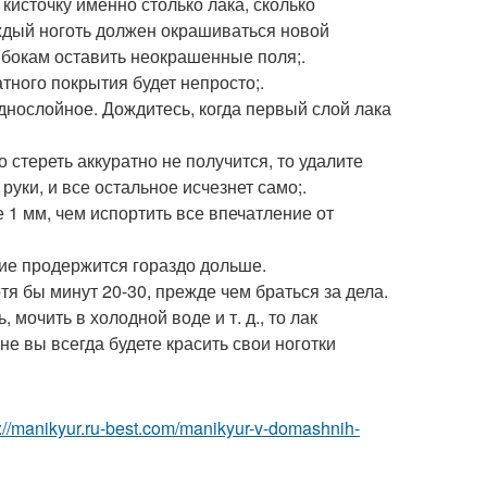
 кисточку именно столько лака, сколько
каждый ноготь должен окрашиваться новой
о бокам оставить неокрашенные поля;.
атного покрытия будет непросто;.
днослойное. Дождитесь, когда первый слой лака
о стереть аккуратно не получится, то удалите
уки, и все остальное исчезнет само;.
е 1 мм, чем испортить все впечатление от
ие продержится гораздо дольше.
я бы минут 20-30, прежде чем браться за дела.
 мочить в холодной воде и т. д., то лак
не вы всегда будете красить свои ноготки
p://manikyur.ru-best.com/manikyur-v-domashnih-