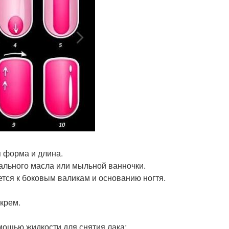
 форма и длина.
иального масла или мыльной ванночки.
ется к боковым валикам и основанию ногтя.
крем.
омощью жидкости для снятия лака;.