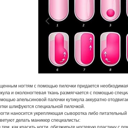
ищенным ногтям с помощью пилочки придается необходимая
тикула и околоногтевая ткань размягчается с помощью спец
помощью апельсиновой палочки кутикула аккуратно отодвига
готки шлифуются специальной пилочкой.
 ногти наносится укрепляющая сыворотка либо питательный 
оветуют делать маникюр специалисты:
 тем, как красить ногти, обезжирьте ногтевую пластину с п