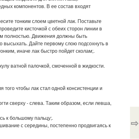
дных компонентов. В ее состав входят
несите тонким слоем цветной лак. Поставьте
проведите кисточкой с обеих сторон линии в
ком полностью. Движения должны быть
о высыхать. Дайте первому слою подсохнуть в
онким, иначе лак быстро пойдет сколам;.
кулу ватной палочкой, смоченной в жидкости.
ля того чтобы лак стал одной консистенции и
огти сверху - слева. Таким образом, если левша,
сь к большому пальцу;.
⇨
ашивание с середины, постепенно продвигаясь к