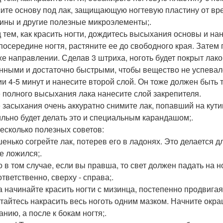
ите основу под лак, защищающую ногтевую пластину от вре
ины и другие полезные микроэлементы;.
 тем, как красить ногти, дождитесь высыхания основы и на
 посередине ногтя, растяните ее до свободного края. Затем 
же направлении. Сделав 3 штриха, ноготь будет покрыт ла
нными и достаточно быстрыми, чтобы вещество не успевал
ии 4-5 минут и нанесите второй слой. Он тоже должен быть т
 полного высыхания лака нанесите слой закрепителя.
 засыхания очень аккуратно снимите лак, попавший на кути
льно будет делать это и специальным карандашом;.
есколько полезных советов:
енько согрейте лак, потерев его в ладонях. Это делается д
е ложился;.
о в том случае, если вы правша, то свет должен падать на н
ответственно, сверху - справа;.
а начинайте красить ногти с мизинца, постепенно продвигая
тайтесь накрасить весь ноготь одним мазком. Начните окр
нию, а после к бокам ногтя;.