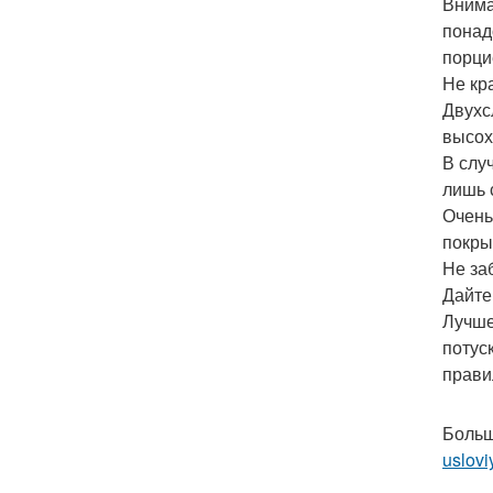
Внима
понад
порци
Не кр
Двухс
высох
В слу
лишь 
Очень
покры
Не за
Дайте
Лучше,
потус
прави
Больш
uslovi