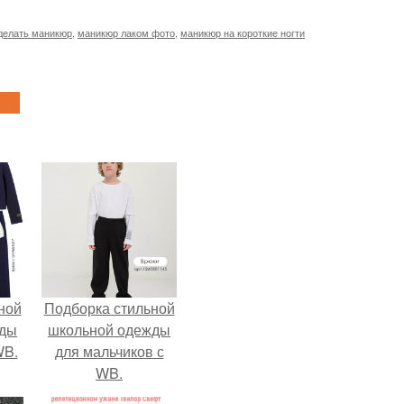
сделать маникюр
,
маникюр лаком фото
,
маникюр на короткие ногти
ной
Подборка стильной
жды
школьной одежды
WB.
для мальчиков с
WB.