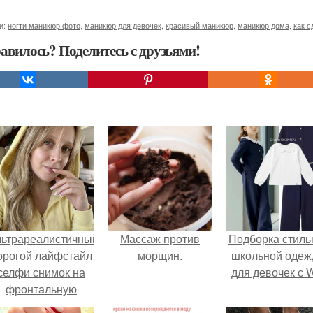
и:
ногти маникюр фото
,
маникюр для девочек
,
красивый маникюр
,
маникюр дома
,
как 
авилось? Поделитесь с друзьями!
льтрареалистичный
Массаж против
Подборка стиль
орогой лайфстайл
морщин.
школьной оде
селфи снимок на
для девочек с 
фронтальную
камеру.