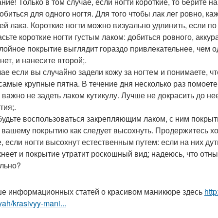
ние! Только в том случае, если ногти короткие, то берите на
обиться для одного ногтя. Для того чтобы лак лег ровно, 
ей лака. Короткие ногти можно визуально удлинить, если п
асьте короткие ногти густым лаком: добиться ровного, аккур
лойное покрытие выглядит гораздо привлекательнее, чем о
нет, и нанесите второй;.
чае если вы случайно задели кожу за ногтем и понимаете, чт
самые крупные пятна. В течение дня несколько раз помоете р
 важно не задеть лаком кутикулу. Лучше не докрасить до не
тия;.
будьте воспользоваться закрепляющим лаком, с ним покрыт
 вашему покрытию как следует высохнуть. Продержитесь хот
 если ногти высохнут естественным путем: если на них дуть,
кнеет и покрытие утратит роскошный вид; надеюсь, что отны
льно?
е информационных статей о красивом маникюре здесь
htt
yah/krasivyy-mani...