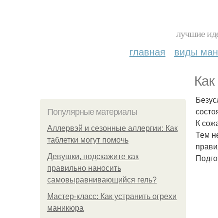
лучшие иде
главная
виды ма
Как
Безус
состо
Популярные материалы
К сож
Аллервэй и сезонные аллергии: Как
Тем н
таблетки могут помочь
прави
Девушки, подскажите как
Подго
правильно наносить
самовыравнивающийся гель?
Мастер-класс: Как устранить огрехи
маникюра