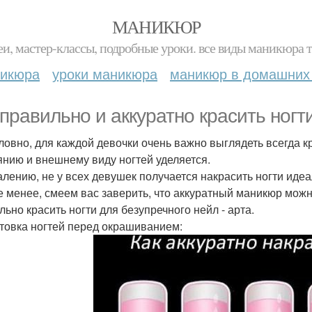
МАНИКЮР
и, мастер-классы, подробные уроки. все виды маникюра т
никюра
уроки маникюра
маникюр в домашних
 правильно и аккуратно красить ногт
ловно, для каждой девочки очень важно выглядеть всегда к
янию и внешнему виду ногтей уделяется.
алению, не у всех девушек получается накрасить ногти идеа
е менее, смеем вас заверить, что аккуратный маникюр можн
льно красить ногти для безупречного нейл - арта.
товка ногтей перед окрашиванием: