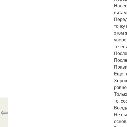
Нанес
витам
Перед
точку
этом 
увере
течен
После
После
Прави
Еще н
Хорош
ровне
Тольк
то, со
Всегд
⇦
Не пы
основа